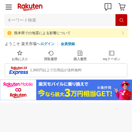
熊本県での地震による影響について
ようこそ 楽天市場へ
ログイン
会員登録
お気に入り
閲覧履歴
購入履歴
myクーポン
1,980円以上で日用品が送料無料