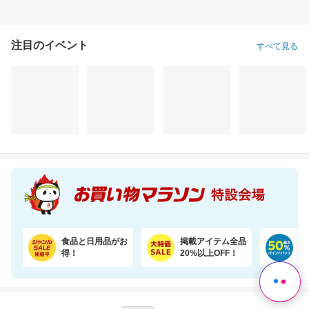
注目のイベント
すべて見る
食品と日用品がお
掲載アイテム全品
日
得！
20%以上OFF！
ポ