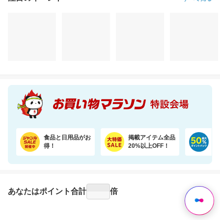
注目のイベント
すべて見る
食品と日用品がお
掲載アイテム全品
日
得！
20%以上OFF！
ポ