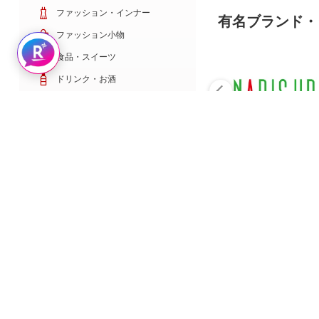
ファッション・インナー
有名ブランド・
ファッション小物
Rakuten AIで探す
食品・スイーツ
ドリンク・お酒
日用雑貨・キッチン用品
コスメ・健康・医薬品
キッズ・ベビー・玩具
家電・TV・カメラ
PC・スマホ・通信
スポーツ・ゴルフ
車・バイク
インテリア・寝具・収納
ペット・花・DIY工具
サービス・リフォーム