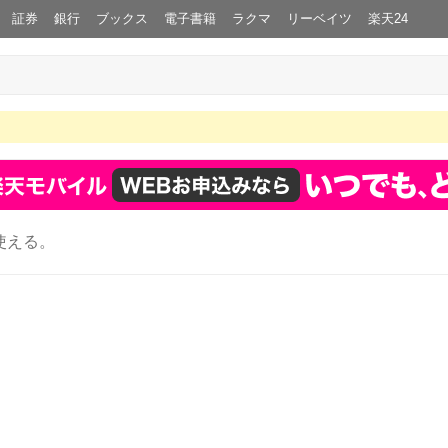
証券
銀行
ブックス
電子書籍
ラクマ
リーベイツ
楽天24
使える。