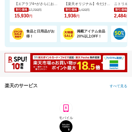
【エアラブ4+がさらにお得に！数量限定でポーチプレゼントも】エアラブ5/4+ 2個セット
【楽天オリジナル】今だけ20％OFFセール！高コスパのペットシーツ大容量！
17,700円
2,420円
2,
割引価格
割引価格
割引価格
15,930
1,936
2,484
円
円
円
食品と日用品がお
掲載アイテム全品
日
得！
20%以上OFF！
ポ
楽天のサービス
すべて見る
モバイル