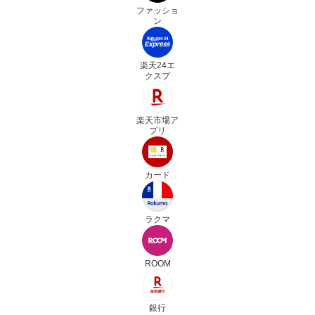
ファッショ
ン
楽天24エ
クスプ
楽天市場ア
プリ
カード
ラクマ
ROOM
銀行