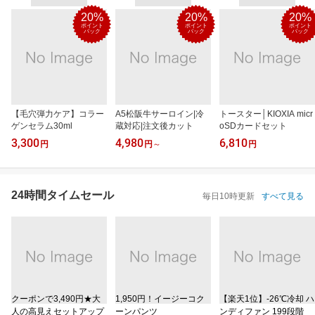
20%
20%
20%
ポイント
ポイント
ポイント
バック
バック
バック
【毛穴弾力ケア】コラー
A5松阪牛サーロイン|冷
トースター│KIOXIA micr
ゲンセラム30ml
蔵対応|注文後カット
oSDカードセット
3,300
4,980
6,810
円
円
～
円
24時間タイムセール
毎日10時更新
すべて見る
クーポンで3,490円★大
1,950円！イージーコク
【楽天1位】‐26℃冷却 ハ
人の高見えセットアップ
ーンパンツ
ンディファン 199段階