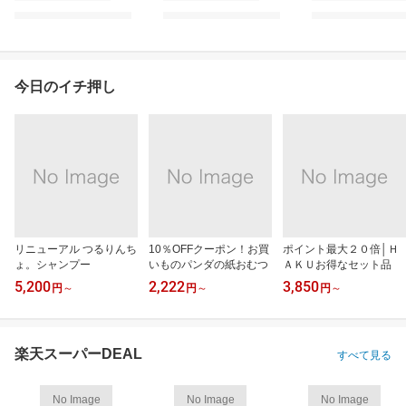
今日のイチ押し
リニューアル つるりんち
10％OFFクーポン！お買
ポイント最大２０倍│Ｈ
ょ。シャンプー
いものパンダの紙おむつ
ＡＫＵお得なセット品
5,200
2,222
3,850
円
～
円
～
円
～
楽天スーパーDEAL
すべて見る
No Image
No Image
No Image