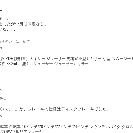
…
ました。
ましたが中身は問題なし。
いな…
は表が中国語？と裏は英語で書かれてました。日本語はなし。私はどち
オフするのと、充電部分が水で濡れないように注意する必要があるのか
普段使い｜はじめて
2回押すと自動で回り、止めたい時は1回押すと止まりました！
9
かかって不安でしたが詳細に発送まで6～7日くらいかかると書いてあ
ることを切に願います。
版 PDF 説明書】ミキサー ジューサー 充電式小型ミキサー 小型 スムージー
までは電源入れても動きません…
多役 350ml 小型ミニジューサー ジューサーミキサー
入れたら作動するかんじです。
3
30代
5
転車 自転車 16インチ/20インチ/22インチ/24インチ マウンテンバイク 
 前後V字型リアブレーキ