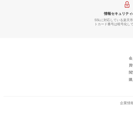
情報セキュリティ
SSLに対応している楽天
トカード番号は暗号化し
会
買
閲
購
企業情