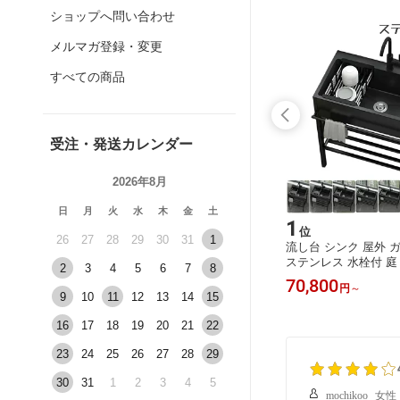
ショップへ問い合わせ
メルマガ登録・変更
すべての商品
受注・発送カレンダー
2026年8月
日
月
火
水
木
金
土
15
1
位
位
26
27
28
29
30
31
1
クサック
メイクボックス ライト付き メイクボ
流し台 シンク 屋外 
学 ポケッ
ックス 鏡 鏡付き 持ち運び LEDライ
ステンレス 水栓付 庭
2
3
4
5
6
7
8
校生 レデ
ト 大容量 化粧箱 ミラー付き 化粧ボ
みあり 堅めのシンク
4,580
70,800
円
円
～
旅行 肩掛
ックス コスメボックス メイクポーチ
流し台 屋外流し台 洗
9
10
11
12
13
14
15
大人可愛
化粧品収納 無段階明るさ調節 旅行 誕
カフェ 病院 ランドリ
生日 プレゼント 3色
付いています キッチ
16
17
18
19
20
21
22
ミック洗面器
23
24
25
26
27
28
29
30
31
1
2
3
4
5
mochikoo
女性