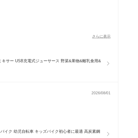
らもわからないので読めません！多分こゆのは電源スイッ
さらに表示
と思うので気をつけながら使おうと思います。
ったのでその範囲内では発送してくれました。
ミキサー USB充電式ジューサース 野菜&果物&離乳食用&
2026/08/01
クロスバイク 幼児自転車 キッズバイク初心者に最適 高炭素鋼