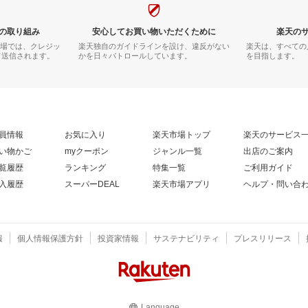
の取り組み
安心してお買い物いただくために
楽天の
市場では、クレジッ
楽天独自のガイドラインを設け、違反がない
楽天は、すべての
て送信されます。
かを日々パトロールしています。
を目指します。
員情報
お気に入り
楽天市場トップ
楽天のサービス
い物かご
myクーポン
ジャンル一覧
出店のご案内
覧履歴
ランキング
特集一覧
ご利用ガイド
入履歴
スーパーDEAL
楽天市場アプリ
ヘルプ・問い合
報
個人情報保護方針
投資家情報
サステナビリティ
プレスリリース
Language