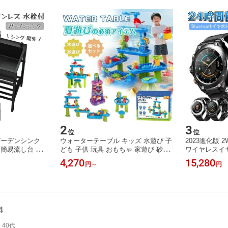
2
3
位
位
ガーデンシンク
ウォーターテーブル キッズ 水遊び 子
2023進化版 
 簡易流し台 厚
ども 子供 玩具 おもちゃ 家遊び 砂遊
ワイヤレスイヤホン
 業務用厨房簡易
び 室内遊び 知育玩具 水車 レールセ
応 レディース
4,270
15,280
円
～
円
面所 簡単取付
ット ビーチテーブル アウトドア DIY
イヤホン 録音
ーで使用 蛇口が
サンドテーブル 砂場遊び テーブルセ
語対応 iphone
ン用流し台 セラ
ット
の日 ギフト
4
40代