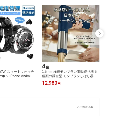
4
5
位
位
2WAY スマートウォッチ
1.5mm 極細モンブラン電動絞り機 5
立体盛
 iPhone Android対
種類の麺金型 モンブランしぼり器 モ
りつけ
 メンズ 腕時計 高音質
ンブラン絞り機 製麺機 電気麺プレス
ディス
12,980
4,99
円
機能 通話機能付き 日本
機 家庭用DIY
亭 パ
 android 対応 母の日 父
プレー
烹 焼
し台
2026/08/06