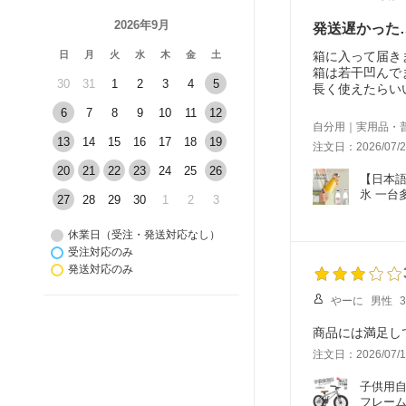
2026年9月
発送遅かった
日
月
火
水
木
金
土
箱に入って届き
箱は若干凹んで
30
31
1
2
3
4
5
長く使えたらい
ちなみに説明書
6
7
8
9
10
11
12
チを押してオン
自分用｜実用品・
ちなみに電源は
13
14
15
16
17
18
19
注文日：2026/07/2
発送まで意外と
あとは長く使え
20
21
22
23
24
25
26
【日本語
ちなみに空のま
氷 一台
27
28
29
30
1
2
3
材料入れて電源
休業日（受注・発送対応なし）
受注対応のみ
発送対応のみ
やーに
男性
注文日：2026/07/1
子供用自
フレーム