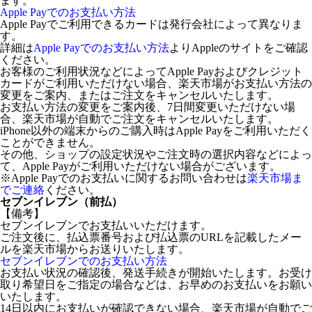
ます。
Apple Payでのお支払い方法
Apple Payでご利用できるカードは発行会社によって異なりま
す。
詳細は
Apple Payでのお支払い方法
よりAppleのサイトをご確認
ください。
お客様のご利用状況などによってApple Payおよびクレジット
カードがご利用いただけない場合、楽天市場がお支払い方法の
変更をご案内、またはご注文をキャンセルいたします。
お支払い方法の変更をご案内後、7日間変更いただけない場
合、楽天市場が自動でご注文をキャンセルいたします。
iPhone以外の端末からのご購入時はApple Payをご利用いただく
ことができません。
その他、ショップの設定状況やご注文時の選択内容などによっ
て、Apple Payがご利用いただけない場合がございます。
※Apple Payでのお支払いに関するお問い合わせは
楽天市場ま
でご連絡
ください。
セブンイレブン（前払）
【備考】
セブンイレブンでお支払いいただけます。
ご注文後に、払込票番号および払込票のURLを記載したメー
ルを楽天市場からお送りいたします。
セブンイレブンでのお支払い方法
お支払い状況の確認後、発送手続きが開始いたします。お受け
取り希望日をご指定の場合などは、お早めのお支払いをお願い
いたします。
14日以内にお支払いが確認できない場合、楽天市場が自動でご