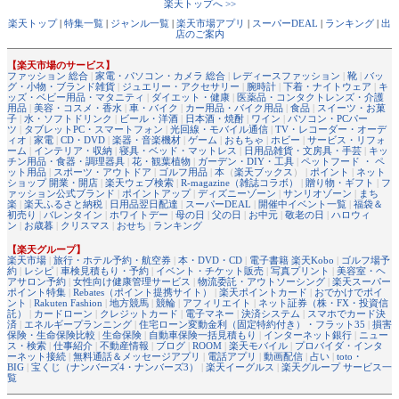
楽天トップへ >>
楽天トップ
|
特集一覧
|
ジャンル一覧
|
楽天市場アプリ
|
スーパーDEAL
|
ランキング
|
出
店のご案内
【楽天市場のサービス】
ファッション 総合
|
家電・パソコン・カメラ 総合
|
レディースファッション
|
靴
|
バッ
グ・小物・ブランド雑貨
|
ジュエリー・アクセサリー
|
腕時計
|
下着・ナイトウェア
|
キ
ッズ・ベビー用品・マタニティ
|
ダイエット・健康
|
医薬品・コンタクトレンズ・介護
用品
|
美容・コスメ・香水
|
車・バイク
|
カー用品・バイク用品
|
食品
|
スイーツ・お菓
子
|
水・ソフトドリンク
|
ビール・洋酒
|
日本酒・焼酎
|
ワイン
|
パソコン・PCパー
ツ
|
タブレットPC・スマートフォン
|
光回線・モバイル通信
|
TV・レコーダー・オーデ
ィオ
|
家電
|
CD・DVD
|
楽器・音楽機材
|
ゲーム
|
おもちゃ
|
ホビー
|
サービス・リフォ
ーム
|
インテリア・収納
|
寝具・ベッド・マットレス
|
日用品雑貨・文房具・手芸
|
キッ
チン用品・食器・調理器具
|
花・観葉植物
|
ガーデン・DIY・工具
|
ペットフード ・ ペ
ット用品
|
スポーツ・アウトドア
|
ゴルフ用品
|
本
（
楽天ブックス
） |
ポイント
|
ネット
ショップ 開業・開店
|
楽天ウェブ検索
|
R-magazine（雑誌コラボ）
|
贈り物・ギフト
|
フ
ァッション公式ブランド
|
ポイントアップ
|
ディズニーゾーン
|
サンリオゾーン
|
まち
楽
|
楽天ふるさと納税
|
日用品翌日配達
|
スーパーDEAL
|
開催中イベント一覧
|
福袋＆
初売り
|
バレンタイン
|
ホワイトデー
|
母の日
|
父の日
|
お中元
|
敬老の日
|
ハロウィ
ン
|
お歳暮
|
クリスマス
|
おせち
|
ランキング
【楽天グループ】
楽天市場
|
旅行・ホテル予約・航空券
|
本・DVD・CD
|
電子書籍 楽天Kobo
|
ゴルフ場予
約
|
レシピ
|
車検見積もり・予約
|
イベント・チケット販売
|
写真プリント
|
美容室・ヘ
アサロン予約
|
女性向け健康管理サービス
|
物流委託・アウトソーシング
|
楽天スーパー
ポイント特集
|
Rebates（ポイント提携サイト）
|
楽天ポイントカード
|
おでかけでポイ
ント
|
Rakuten Fashion
|
地方競馬
|
競輪
|
アフィリエイト
|
ネット証券（株・FX・投資信
託）
|
カードローン
|
クレジットカード
|
電子マネー
|
決済システム
|
スマホでカード決
済
|
エネルギープランニング
|
住宅ローン変動金利（固定特約付き）・フラット35
|
損害
保険・生命保険比較
|
生命保険
|
自動車保険一括見積もり
|
インターネット銀行
|
ニュー
ス・検索
|
仕事紹介
|
不動産情報
|
ブログ
|
ROOM
|
楽天モバイル
|
プロバイダ・インタ
ーネット接続
|
無料通話＆メッセージアプリ
|
電話アプリ
|
動画配信
|
占い
|
toto・
BIG
|
宝くじ（ナンバーズ4・ナンバーズ3）
|
楽天イーグルス
|
楽天グループ サービス一
覧