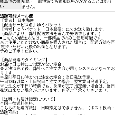
離島他の扱
離島・一部地域でも追加送料がかかることはあり
い
ません。
追跡可能メール便
【業者】 日本郵便
【配送サービス名】ゆうパケット
【備考】ゆうパケット（日本郵便）にてお送り致します。
（商品により、弊社配送方法を選んで発送致します。）
■こちらの配送方法は、一部商品でのみご使用可能です。
※ご使用いただけない商品を購入された場合は、配送方法を再
選択いただいた後の出荷となります。
予めご了承ください。
【商品発送のタイミング】
お届け日に特にご指定がない場合
楽天決済完了後、弊社へご注文内容が届くシステムとなってお
ります。
⇒原則平日13時までに注文の場合：当日発送予定。
平日13時以降・土日祝日ご注文の場合：翌営業日発送予定。
※ご注文が平日13時前でも、決済が完了指定無い場合は、当日
発送出来ない場合がございます。何卒ご了承くださいませ。
【送料・お届け指定について】
全国一律送料無料。
こちらの配送方法は、日時指定はできません。（ポスト投函・
追跡可能）