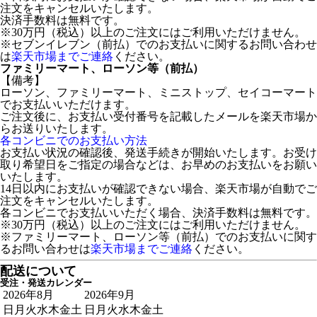
注文をキャンセルいたします。
決済手数料は無料です。
※30万円（税込）以上のご注文にはご利用いただけません。
※セブンイレブン（前払）でのお支払いに関するお問い合わせ
は
楽天市場までご連絡
ください。
ファミリーマート、ローソン等（前払）
【備考】
ローソン、ファミリーマート、ミニストップ、セイコーマート
でお支払いいただけます。
ご注文後に、お支払い受付番号を記載したメールを楽天市場か
らお送りいたします。
各コンビニでのお支払い方法
お支払い状況の確認後、発送手続きが開始いたします。お受け
取り希望日をご指定の場合などは、お早めのお支払いをお願い
いたします。
14日以内にお支払いが確認できない場合、楽天市場が自動でご
注文をキャンセルいたします。
各コンビニでお支払いいただく場合、決済手数料は無料です。
※30万円（税込）以上のご注文にはご利用いただけません。
※ファミリーマート、ローソン等（前払）でのお支払いに関す
るお問い合わせは
楽天市場までご連絡
ください。
配送について
受注・発送カレンダー
2026年8月
2026年9月
日
月
火
水
木
金
土
日
月
火
水
木
金
土