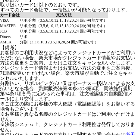
取り扱いカードは以下のとおりです。
すべてのカード会社で、一括払いが可能となっております。
カード会社
支払方法
VISA
リボ,分割（3,5,6,10,12,15,18,20,24 回が可能です）
MASTER
リボ,分割（3,5,6,10,12,15,18,20,24 回が可能です）
JCB
リボ,分割（3,5,6,10,12,15,18,20,24 回が可能です）
Diners
リボ
AMEX
分割（3,5,6,10,12,15,18,20,24 回が可能です）
【備考】
お客様のご利用状況などによってクレジットカードがご利用い
ただけない場合、楽天市場がクレジットカード情報やお支払い
方法の変更をご案内、またはご注文をキャンセルいたします。
クレジットカード情報またはお支払い方法の変更をご案内後、
7日間変更いただけない場合、楽天市場が自動でご注文をキャ
ンセルいたします。
分割払い、リボルビング払い又はボーナス一括払いによるお支
払いとなる場合、割賦販売法第30条2の3第4項、同法施行規則
第54条1項各号に定められた事項は、注文確認後の自動配信メ
ールにより交付します。
※ご注文の際にお客様の本人確認（電話確認等）をお願いする
場合もございます。
※お客様と異なる名義のクレジットカードはご利用いただけま
せん。
※決済システム上、クレジットカード利用控は発行しておりま
せん。
※クレジットカードでのお支払いに関するお問い合わせは
楽天