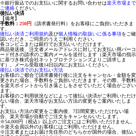
※銀行振込でのお支払いに関するお問い合わせは
楽天市場まで
ご連絡
ください。
後払い決済
【備考】
手数料：
250円
（請求書発行料）をお客様にご負担いただきま
す。
後払い決済ご利用規約
及び
個人情報の取扱いに係る事項
をご確
認いただき、ご同意のうえご利用ください。
各コンビニまたは銀行でお支払いいただけます。
商品発送後、注文者メールアドレスに対してお支払い用バーコ
ード付きの請求のご案内メールを送付します（楽天市場の指示
に基づき株式会社ネットプロテクションズよりご請求しま
す）。メール受取後14日以内にお支払いください。
後払い決済でのお支払い方法
お客様のご都合で請求書発行後に注文をキャンセル・金額を変
更された場合、手数料をご負担いただきます。その際、手数料
を楽天ポイントから引き落としをさせていただく場合がござい
ます。
お客様のご利用状況などによって後払い決済がご利用いただけ
ない場合、楽天市場がお支払い方法の変更をご案内いたしま
す。
お支払い方法の変更をご案内後、7日間変更いただけない場
合、楽天市場が自動でご注文をキャンセルいたします。
※54,000円（税込）以上のご注文にはご利用いただけません。
※楽天会員以外のお客様にはご利用いただけません。
※注文者またはお届け先住所のどちらかが国外の場合、後払い