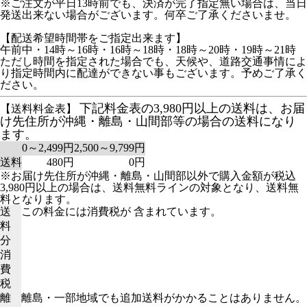
※ご注文が平日13時前でも、決済が完了指定無い場合は、当日
発送出来ない場合がございます。何卒ご了承くださいませ。
【配送希望時間帯をご指定出来ます】
午前中・14時～16時・16時～18時・18時～20時・19時～21時
ただし時間を指定された場合でも、天候や、道路交通事情によ
り指定時間内に配達ができない事もございます。予めご了承く
ださい。
下記料金表の3,980円以上の送料は、お届
【送料料金表】
け先住所が沖縄・離島・山間部等の場合の送料になり
ます。
0～2,499円
2,500～9,799円
送料
480円
0円
※お届け先住所が沖縄・離島・山間部以外で購入金額が税込
3,980円以上の場合は、送料無料ラインの対象となり、送料無
料となります。
送
この料金には消費税が 含まれています。
料
分
消
費
税
離
離島・一部地域でも追加送料がかかることはありません。