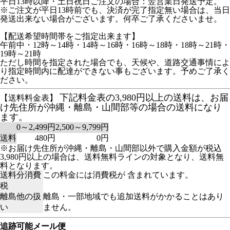
平日13時以降・土日祝日ご注文の場合：翌営業日発送予定。
※ご注文が平日13時前でも、決済が完了指定無い場合は、当日
発送出来ない場合がございます。何卒ご了承くださいませ。
【配送希望時間帯をご指定出来ます】
午前中・12時～14時・14時～16時・16時～18時・18時～21時・
19時～21時
ただし時間を指定された場合でも、天候や、道路交通事情によ
り指定時間内に配達ができない事もございます。予めご了承く
ださい。
下記料金表の3,980円以上の送料は、お届
【送料料金表】
け先住所が沖縄・離島・山間部等の場合の送料になり
ます。
0～2,499円
2,500～9,799円
送料
480円
0円
※お届け先住所が沖縄・離島・山間部以外で購入金額が税込
3,980円以上の場合は、送料無料ラインの対象となり、送料無
料となります。
送料分消費
この料金には消費税が 含まれています。
税
離島他の扱
離島・一部地域でも追加送料がかかることはあり
い
ません。
追跡可能メール便