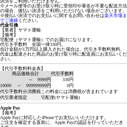
決済をご利用いただけません。
※メール便等のお受け取り時に受領印や署名が不要な配送方法
の場合、後払い決済をご利用いただけない場合がございます。
※後払い決済でのお支払いに関するお問い合わせは
楽天市場ま
でご連絡
ください。
代金引換
【業者】ヤマト運輸
【備考】
宅配便（ヤマト運輸）でのお届けになります。
代引き手数料 全国一律330円。
合計金額が1万円以上購入された場合は、代引き手数料無料。
代金は配達された商品のお受け取り時に配送員にお支払いくだ
さい。
【代引手数料料金表】
商品価格合計
代引手数料
～ 9999円
330円
10000 ～ 999999999円
0円
代引手数料分消費税
この料金には消費税が含まれています
代引業者指定
宅配便(ヤマト運輸)
Apple Pay
【備考】
Apple Payに対応したiPhoneでお支払いいただけます。
ご注文を確定する直前に、Apple Payの認証を行っていただき