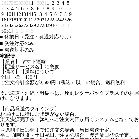
26
27
28
29
30
31
1
30
31
1
2
3
4
5
2
3
4
5
6
7
8
6
7
8
9
10
11
12
9
10
11
12
13
14
15
13
14
15
16
17
18
19
16
17
18
19
20
21
22
20
21
22
23
24
25
26
23
24
25
26
27
28
29
27
28
29
30
1
2
3
30
31
1
2
3
4
5
■
休業日（受注・発送対応なし）
■
受注対応のみ
■
発送対応のみ
宅配便
【業者】 ヤマト運輸
【配送サービス名】宅急便
【備考】【送料について】
全国一律 480円
ご注文合計金額が2,500円（税込）以上の場合、送料無料
※北海道・沖縄・離島へは、原則レターパックプラスでのお届
けになります。
【商品発送のタイミング】
お届け日に特にご指定がない場合、
楽天決済完了後、弊社へご注文内容が届くシステムとなってお
ります。
⇒原則平日13時までに注文の場合：当日発送予定。
平日13時以降・土日祝日ご注文の場合：翌営業日発送予定。