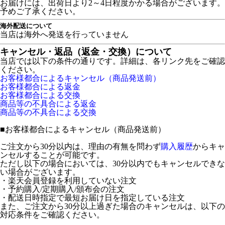
お届けには、出荷日より2～4日程度かかる場合がございます。
予めご了承ください。
海外配送について
当店は海外へ発送を行っていません
キャンセル・返品（返金・交換）について
当店では以下の条件の通りです。詳細は、各リンク先をご確認
ください。
お客様都合によるキャンセル（商品発送前）
お客様都合による返金
お客様都合による交換
商品等の不具合による返金
商品等の不具合による交換
■
お客様都合によるキャンセル（商品発送前）
ご注文から30分以内は、理由の有無を問わず
購入履歴
からキャ
ンセルすることが可能です。
ただし以下の場合においては、30分以内でもキャンセルできな
い場合がございます。
・楽天会員登録を利用していない注文
・予約購入/定期購入/頒布会の注文
・配送日時指定で最短お届け日を指定している注文
また、ご注文から30分以上過ぎた場合のキャンセルは、以下の
対応条件をご確認ください。