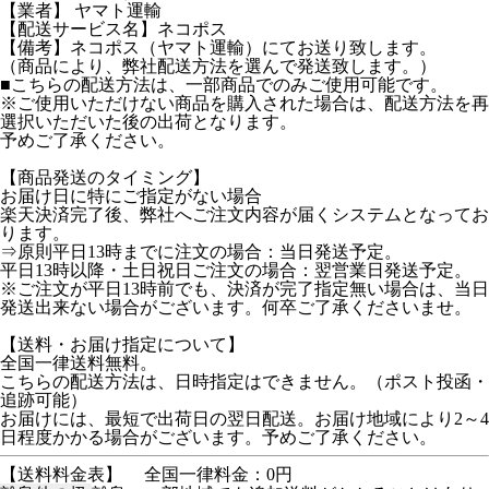
【業者】 ヤマト運輸
【配送サービス名】ネコポス
【備考】ネコポス（ヤマト運輸）にてお送り致します。
（商品により、弊社配送方法を選んで発送致します。）
■こちらの配送方法は、一部商品でのみご使用可能です。
※ご使用いただけない商品を購入された場合は、配送方法を再
選択いただいた後の出荷となります。
予めご了承ください。
【商品発送のタイミング】
お届け日に特にご指定がない場合
楽天決済完了後、弊社へご注文内容が届くシステムとなってお
ります。
⇒原則平日13時までに注文の場合：当日発送予定。
平日13時以降・土日祝日ご注文の場合：翌営業日発送予定。
※ご注文が平日13時前でも、決済が完了指定無い場合は、当日
発送出来ない場合がございます。何卒ご了承くださいませ。
【送料・お届け指定について】
全国一律送料無料。
こちらの配送方法は、日時指定はできません。（ポスト投函・
追跡可能）
お届けには、最短で出荷日の翌日配送。お届け地域により2～4
日程度かかる場合がございます。予めご了承ください。
【送料料金表】
全国一律料金：0円