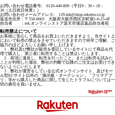
お問い合わせ電話番号: 0120-440-899（平日9：30～18：
30（土日祝日休業））
お問い合わせメールアドレス: 129-ink@shop.rakuten.co.jp
返送先住所：〒550-0003 大阪府大阪市西区京町堀1-6-23-4F
担当者 ：ink.オンラインストア楽天市場店返品担当者宛
転売禁止について
お客様に安心して商品をお買上いただきますよう、当サイト上
において転売の禁止をさせていただきますので何卒ご理解、ご
協力のほどよろしくお願い申し上げます。
1．弊社及び弊社が販売を委託しているサイトにて商品を代
理で購入し、第三者に転売することは禁止いたします。
2．前項に違反し、転売を行ったこと、または転売を試みた
ことが判明した場合、弊社の判断で以降のご注文はお受けでき
ないようにいたします。
3．弊社が運営をしている公式オンラインサイト、及びモー
ル型ECサイト以外の「掲示板・オークション」「フリマアプ
リ」等から購入した商品に関して生じたトラブルについては一
切の責任を負いません。