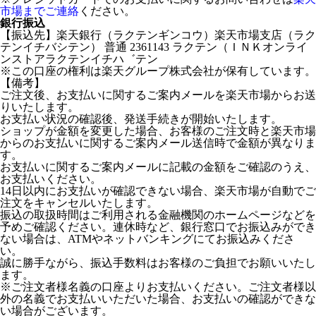
市場までご連絡
ください。
銀行振込
【振込先】楽天銀行（ラクテンギンコウ）楽天市場支店（ラク
テンイチバシテン） 普通 2361143 ラクテン（ＩＮＫオンライ
ンストアラクテンイチハ゛テン
※この口座の権利は楽天グループ株式会社が保有しています。
【備考】
ご注文後、お支払いに関するご案内メールを楽天市場からお送
りいたします。
お支払い状況の確認後、発送手続きが開始いたします。
ショップが金額を変更した場合、お客様のご注文時と楽天市場
からのお支払いに関するご案内メール送信時で金額が異なりま
す。
お支払いに関するご案内メールに記載の金額をご確認のうえ、
お支払いください。
14日以内にお支払いが確認できない場合、楽天市場が自動でご
注文をキャンセルいたします。
振込の取扱時間はご利用される金融機関のホームページなどを
予めご確認ください。連休時など、銀行窓口でお振込みができ
ない場合は、ATMやネットバンキングにてお振込みくださ
い。
誠に勝手ながら、振込手数料はお客様のご負担でお願いいたし
ます。
※ご注文者様名義の口座よりお支払いください。ご注文者様以
外の名義でお支払いいただいた場合、お支払いの確認ができな
い場合がございます。