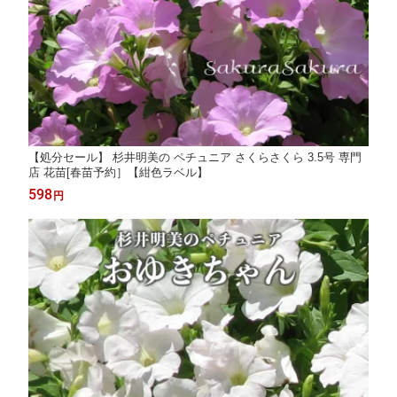
【処分セール】 杉井明美の ペチュニア さくらさくら 3.5号 専門
店 花苗[春苗予約］【紺色ラベル】
598
円