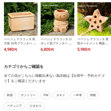
ベージュ テラコッタ 長
ベージュ テラコッタ ロ
ベージュ テラコッタ 星
方形 10号プランター 陶
ボット型プランター 陶器
型オーナメント 陶器鉢 H
器鉢 HM-52M
鉢 HM-700
M-184
4,980
6,800
5,980
円
円
円
カテゴリからご確認を
全ての花がこちらに掲載出来ない為詳細は【出荷中・予約カテゴ
リ】をご確認くださいませ
秋苗
サントリー
PW
タキイ
一年草
球根
ペチュニア
ひまわり