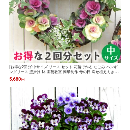
[お得な2回分]中サイズ リース セット 花苗で作る なごみ ハンギ
ングリース 壁掛け 鉢 園芸教室 簡単制作 母の日 寄せ植え向き
（カゴ中1＋水苔+専用土が2回分）
5,680
円