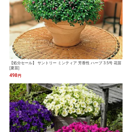
【処分セール】 サントリー ミンティア 芳香性 ハーブ 3.5号 花苗
[夏苗]
498
円