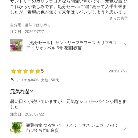
サントリーのカリブラコアなら間違い無いです。元気な苗で
これからが楽しみです。処分セールに間にあって入手出来ま
したが、希望の色が無くて来年はリベンジしようと思いま
す。たくさんの色をお願いします。
さらに表示
自分用｜趣味｜はじめて
注文日：2026/07/27
【処分セール】 サントリーフラワーズ カリブラコ
ア ミリオンベル 3号 花苗[春苗]
5
2026/07/27
アリエル8406
女性
50代
元気な苗?
暑い日々が続いていますが、元気なシュガーパインが届きま
した！
注文日：2026/07/22
観葉植物 つる性 パーセノ シッサス シュガーバイン 
苗 3号 専門店良質