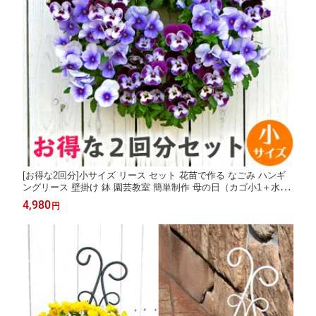
[お得な2回分]小サイズ リース セット 花苗で作る なごみ ハンギ
ングリース 壁掛け 鉢 園芸教室 簡単制作 母の日（カゴ小1＋水苔
+専用土が2回分）
4,980
円