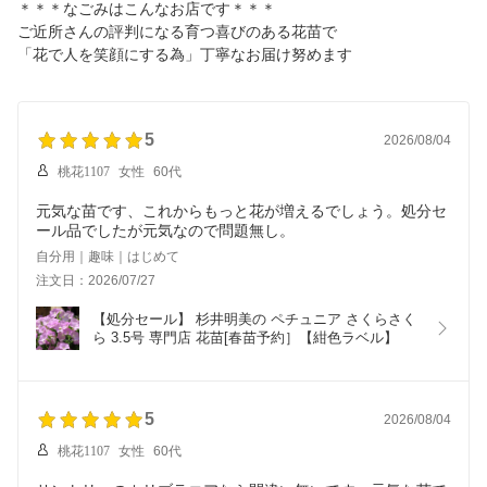
＊＊＊なごみはこんなお店です＊＊＊
ご近所さんの評判になる育つ喜びのある花苗で
「花で人を笑顔にする為」丁寧なお届け努めます
5
2026/08/04
桃花1107
女性
60代
元気な苗です、これからもっと花が増えるでしょう。処分セ
ール品でしたが元気なので問題無し。
自分用｜趣味｜はじめて
注文日：2026/07/27
【処分セール】 杉井明美の ペチュニア さくらさく
ら 3.5号 専門店 花苗[春苗予約］【紺色ラベル】
5
2026/08/04
桃花1107
女性
60代