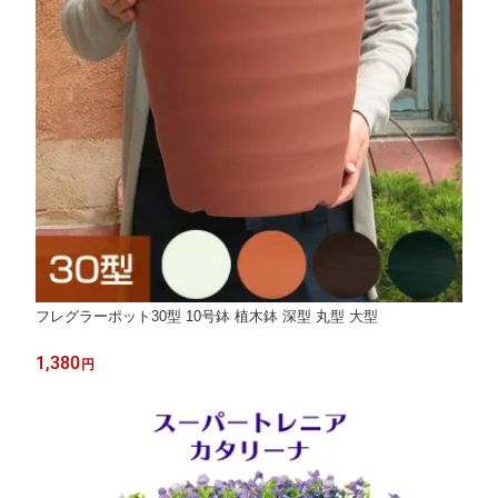
フレグラーポット30型 10号鉢 植木鉢 深型 丸型 大型
1,380
円