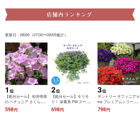
更新日
：
08/06
（07/30〜08/05集計）
1
2
3
位
位
位
【処分セール】 杉井明美
【処分セール】モリモ
サントリー サフィニア n
の ペチュニア さくらさ
リ！ 栄養系 PW スーパー
ew プレミアムシリーズ
くら 3.5号 専門店 花苗
トレニア カタリーナ 3.5
大輪系 中輪系 ペチュニ
598
698
798
円
円
円
[春苗予約］【紺色ラベ
号 花苗[夏苗]
ア 花苗 3号 ～ 3.5号[春苗
ル】
予約]