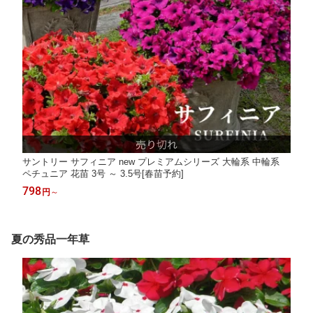
サントリー サフィニア new プレミアムシリーズ 大輪系 中輪系
ペチュニア 花苗 3号 ～ 3.5号[春苗予約]
798
円
～
夏の秀品一年草