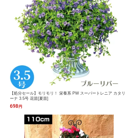
【処分セール】モリモリ！ 栄養系 PW スーパートレニア カタリ
ーナ 3.5号 花苗[夏苗]
698
円