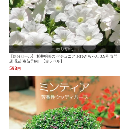
【処分セール】 杉井明美の ペチュニア おゆきちゃん 3.5号 専門
店 花苗[春苗予約］【赤ラベル】
598
円