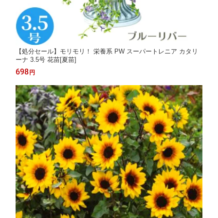
【処分セール】モリモリ！ 栄養系 PW スーパートレニア カタリ
ーナ 3.5号 花苗[夏苗]
698
円