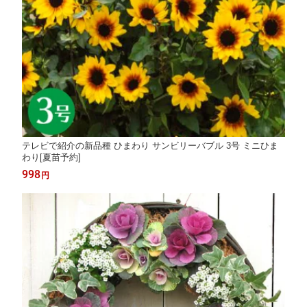
テレビで紹介の新品種 ひまわり サンビリーバブル 3号 ミニひま
わり[夏苗予約]
998
円