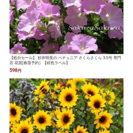
【処分セール】 杉井明美の ペチュニア さくらさくら 3.5号 専門
店 花苗[春苗予約］【紺色ラベル】
598
円