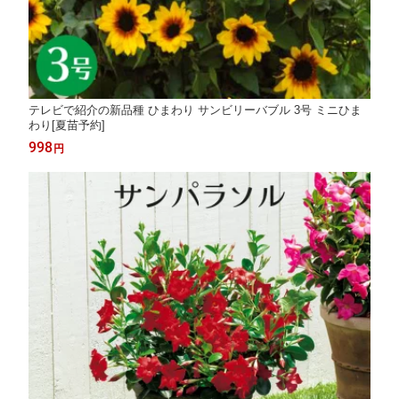
テレビで紹介の新品種 ひまわり サンビリーバブル 3号 ミニひま
わり[夏苗予約]
998
円