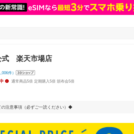
O公式 楽天市場店
1,006
件）
中
通常商品5倍 定期購入5倍 頒布会5倍
ての注意事項（必ずご一読ください）◆