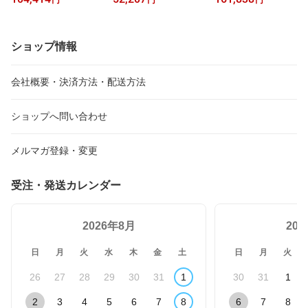
円
円
円
食品（栄養機能食品）
キス ドリンク 液体 (トン
（特許 第5201499）
ガ産 国産 使用) フコイ
ダン power focuidan 低
分子フコイダン 低分子化
ショップ情報
フコイダン 保健機能食品
（栄養機能食品）栄養機
能食品 無添加 モズクエ
会社概要・決済方法・配送方法
キス ドリンク 九州大学
ショップへ問い合わせ
メルマガ登録・変更
受注・発送カレンダー
2026年8月
20
日
月
火
水
木
金
土
日
月
火
26
27
28
29
30
31
1
30
31
1
2
3
4
5
6
7
8
6
7
8