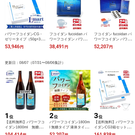
パワーフコイダンCG・
フコイダン fucoidan パ
フコイダン fucoidan パ
ゼリータイプ（50g×36
ワーフコイダン パワーフ
ワーフコイダン パワーフ
包入り）フコイダン fuco
コイダンレトルトタイプ
コイダンカプセルタイプ
53,946
38,491
52,207
円
円
円
idan パワーフコイダン
【送料無料】保健機能食
【送料無料】保健機能食
九州大学協同特許関連商
品（栄養機能食品）「パ
品（栄養機能食品）「パ
品（特許 第5201499）第
ワーフコイダン」低分子
ワーフコイダン」低分子
更新日
：
08/07
（07/31〜08/06集計）
一産業株式会社 正規販売
濃縮 天然モズクエキス
濃縮 天然モズクエキス
代理店エルマート 【送料
九州大学 共同研究
九州大学 共同研究 体内
無料】無添加 トンガ産
に吸収しやすい トンガ王
モズクエキス ゼリー ト
国 フコイダン含有量 モ
ンガ王国 吉田医院
ズク エキス 抽出。
1
2
3
位
位
位
【送料無料】パワーフコ
パワーフコイダン1800m
【送料無料】パワーフコ
イダン1800ml 無糖タ
l 無糖タイプ 液体タイプ
イダンCG3箱セット九州
イプ2本セット保健機能
フコイダン フコイダンエ
大学協同特許関連商品
104,414
52,207
161,838