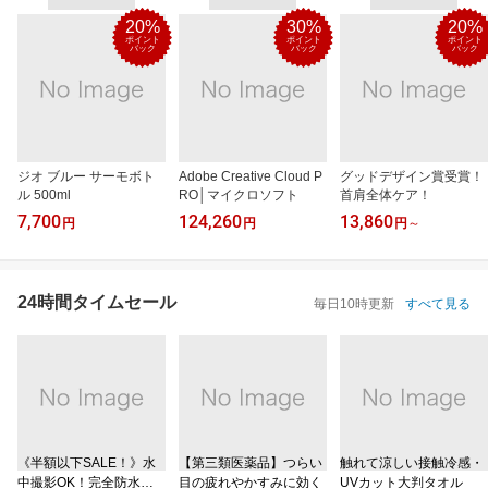
20%
30%
20%
ポイント
ポイント
ポイント
バック
バック
バック
ジオ ブルー サーモボト
Adobe Creative Cloud P
グッドデザイン賞受賞！
ル 500ml
RO│マイクロソフト
首肩全体ケア！
7,700
124,260
13,860
円
円
円
～
24時間タイムセール
毎日10時更新
すべて見る
《半額以下SALE！》水
【第三類医薬品】つらい
触れて涼しい接触冷感・
中撮影OK！完全防水ケ
目の疲れやかすみに効く
UVカット大判タオル