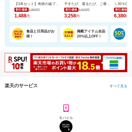
【3本セット】奇跡の歯ブラシ 正規品 / CMで話題 / 独自のピラミッド構造
干すたび、着るたび、ご褒美の香り。洗浄・抗菌・消臭・柔軟・香りを1粒に凝縮。
1,860円
3,620円
9,
割引価格
割引価格
割引価格
1,488
3,258
6,380
円
円
円
食品と日用品がお
掲載アイテム全品
日
得！
20%以上OFF！
ポ
楽天のサービス
すべて見る
モバイル