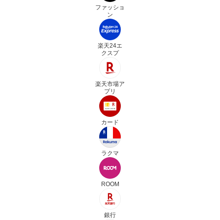
ファッショ
ン
楽天24エ
クスプ
楽天市場ア
プリ
カード
ラクマ
ROOM
銀行