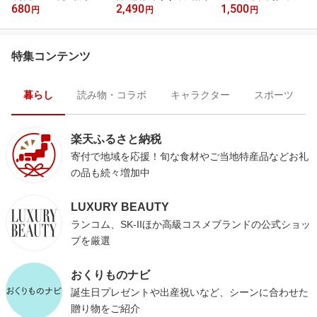
680
2,490
1,500
ース
円
円
円
特集コンテンツ
暮らし
読み物・コラボ
キャラクター
スポーツ
楽天ふるさと納税
寄付で地域を応援！旬な食材やご当地特産品などお礼
の品も続々増加中
LUXURY BEAUTY
ランコム、SK-IIほか高級コスメブランドの公式ショッ
プを厳選
おくりものナビ
誕生日プレゼントや出産祝いなど、シーンに合わせた
贈り物をご紹介