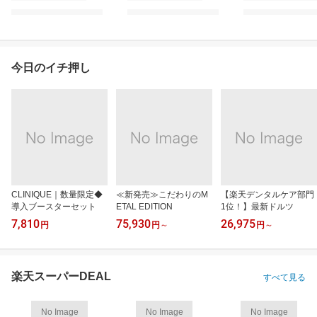
今日のイチ押し
CLINIQUE｜数量限定◆
≪新発売≫こだわりのM
【楽天デンタルケア部門
導入ブースターセット
ETAL EDITION
1位！】最新ドルツ
7,810
75,930
26,975
円
円
～
円
～
楽天スーパーDEAL
すべて見る
No Image
No Image
No Image