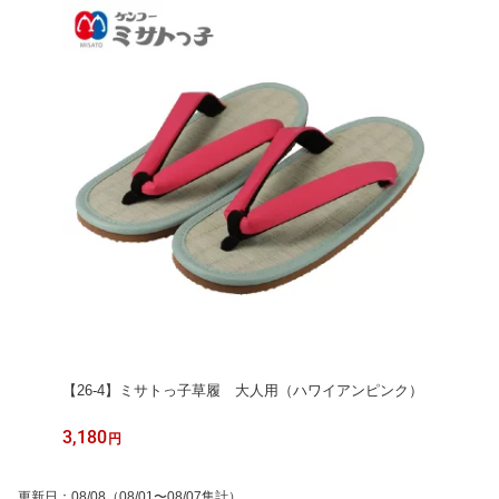
【26-4】ミサトっ子草履 大人用（ハワイアンピンク）
3,180
円
更新日
：
08/08
（08/01〜08/07集計）