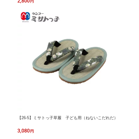
2,800
円
【26-5】ミサトっ子草履 子ども用（ねないこだれだ）
3,080
円