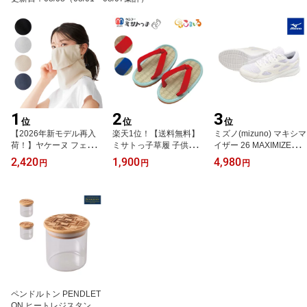
1
2
3
位
位
位
【2026年新モデル再入
楽天1位！【送料無料】
ミズノ(mizuno) マキシマ
荷！】ヤケーヌ フェイス
ミサトっ子草履 子供用
イザー 26 MAXIMIZER 2
カバー爽クール UVカッ
アカ 15〜22cm 日本製
6 K1GA240201 通学シュ
2,420
1,900
4,980
円
円
円
ト 花粉症 ガーデニング
みさとっこ タタミ 雪駄
ーズ ランニング 白靴
車の運転 アウトドア 紫
い草 鼻緒 和装 zri 浴衣 甚
外線 農作業 スポーツ観
平 サンダル プレゼント
戦 冷感 息苦しくない
ギフト
日焼け防止 飛沫対策 52
ペンドルトン PENDLET
ON ヒートレジスタント