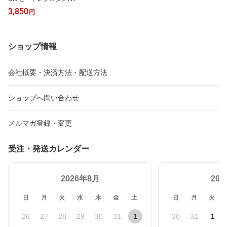
キャニスター RC737
3,850
円
ショップ情報
会社概要・決済方法・配送方法
ショップへ問い合わせ
メルマガ登録・変更
受注・発送カレンダー
2026年8月
20
日
月
火
水
木
金
土
日
月
火
26
27
28
29
30
31
1
30
31
1