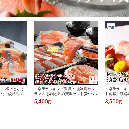
／ 極上とろけ
＼楽天ランキング受賞／ 淡路島サク
＼楽天ランキ
った【淡路島サク
ラマス お鍋と丼の贅沢セット(3〜4人
る食感！淡路
00g前後×2) サ
前) サクラマス 若男水産
ラマス／冷凍】60
5,400
3,500
円
円
お取り寄せグルメ
男水産 お取り