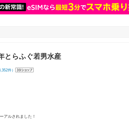
年とらふぐ若男水産
3,352
件）
ューアルされました！