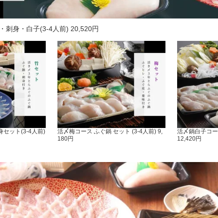
身・白子(3-4人前) 20,520円
セット(3-4人前)
活〆梅コース ふぐ鍋 セット (3-4人前) 9,
活〆鍋白子コース
180円
12,420円