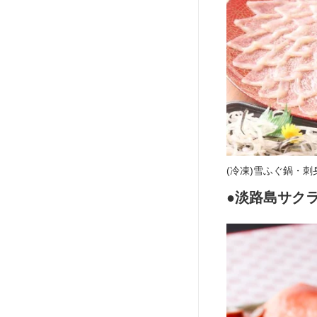
(冷凍)雪ふぐ鍋・刺身・
●淡路島サク