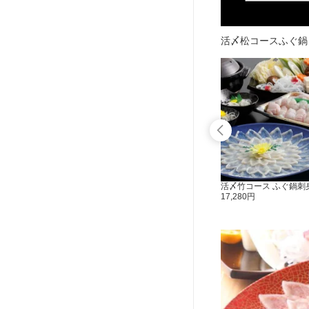
活〆松コースふぐ鍋・刺
4人前)9,
(冷凍) 鍋白子セットふぐ鍋白子(3-4人前)
活〆竹コース ふぐ鍋刺身
12,420円
17,280円