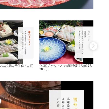
ふぐ鍋白子付 (3-4人前)
(冷凍) 月セット ふぐ鍋刺身(3-4人前) 17,
(冷凍)
280円
180円