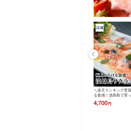
上とろけ
淡路島3年とらふぐ 贅沢煮こごり 若
＼楽天ランキング受賞
凍(80
男水産
る食感！淡路島で育
男水産 サ
ラマス／冷凍】800g(4
756
4,700
円
円
クラマス 若男水産 
お歳暮