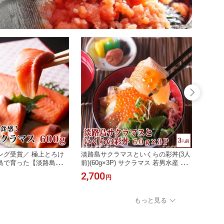
ング受賞／ 極上とろけ
淡路島サクラマスといくらの彩丼(3人
＼楽天
島で育った【淡路島サク
前)(60g×3P) サクラマス 若男水産 お
る食感
0g(300g前後×2) 若
取り寄せグルメ お歳暮
g×3
2,700
1,90
円
寄せグルメ お歳暮
クラマ
もっと見る