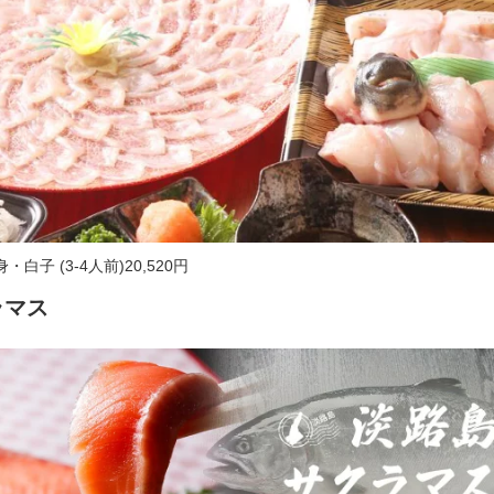
白子 (3-4人前)20,520円
ラマス