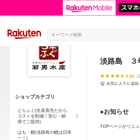
淡路島 ３
4.85
（
ショップカテゴリ
とらふぐ(生産直売だから
●お知らせ
コストを削減！安心・納
得でご提供)
TOPページがリニ
はも・鱧(淡路島の鱧は日本
一！)