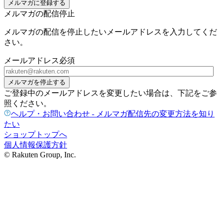
メルマガに登録する
メルマガの配信停止
メルマガの配信を停止したいメールアドレスを入力してくだ
さい。
メールアドレス
必須
メルマガを停止する
ご登録中のメールアドレスを変更したい場合は、下記をご参
照ください。
ヘルプ・お問い合わせ - メルマガ配信先の変更方法を知り
たい
ショップトップへ
個人情報保護方針
© Rakuten Group, Inc.