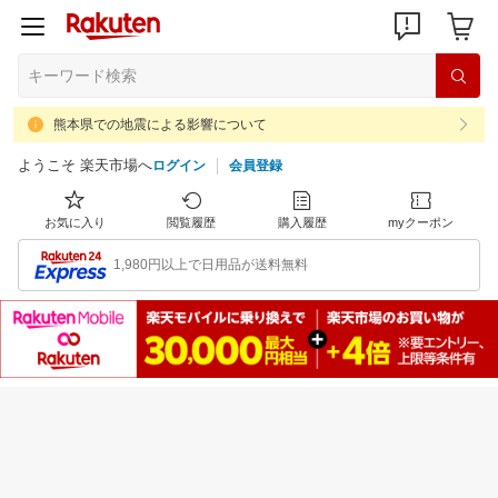
熊本県での地震による影響について
ようこそ 楽天市場へ
ログイン
会員登録
お気に入り
閲覧履歴
購入履歴
myクーポン
1,980円以上で日用品が送料無料