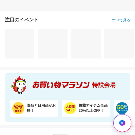
注目のイベント
すべて見る
食品と日用品がお
掲載アイテム全品
日
得！
20%以上OFF！
ポ