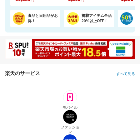
食品と日用品がお
掲載アイテム全品
日
得！
20%以上OFF！
ポ
楽天のサービス
すべて見る
モバイル
ファッショ
ン