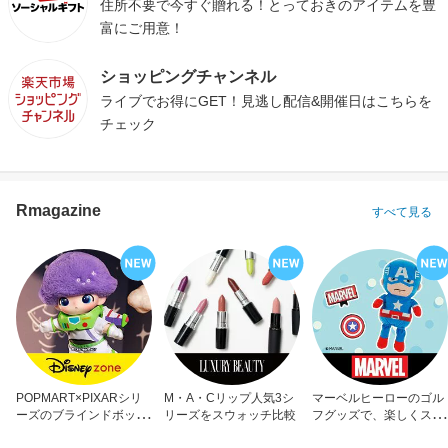
住所不要で今すぐ贈れる！とっておきのアイテムを豊
富にご用意！
ショッピングチャンネル
ライブでお得にGET！見逃し配信&開催日はこちらを
チェック
Rmagazine
すべて見る
POPMART×PIXARシリ
M・A・Cリップ人気3シ
マーベルヒーローのゴル
ーズのブラインドボック
リーズをスウォッチ比較
フグッズで、楽しくスコ
ス
アアップ！