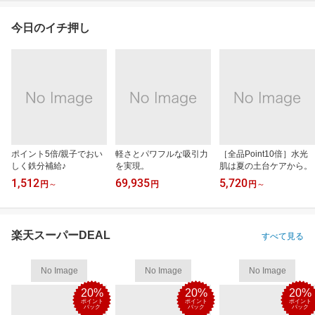
今日のイチ押し
ポイント5倍/親子でおい
軽さとパワフルな吸引力
［全品Point10倍］水光
しく鉄分補給♪
を実現。
肌は夏の土台ケアから。
1,512
69,935
5,720
円
～
円
円
～
楽天スーパーDEAL
すべて見る
No Image
No Image
No Image
20%
20%
20%
ポイント
ポイント
ポイント
バック
バック
バック