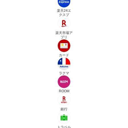
楽天24エ
クスプ
楽天市場ア
プリ
カード
ラクマ
ROOM
銀行
トラベル