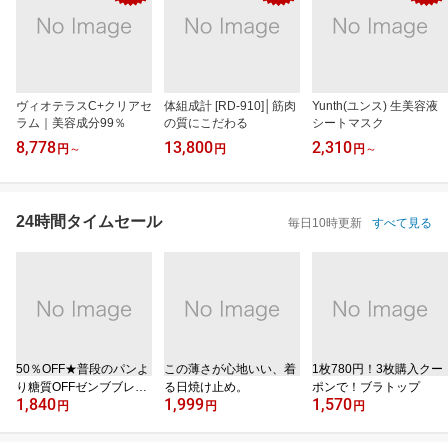
ヴィオテラスC+クリアセ
体組成計 [RD-910]│筋肉
Yunth(ユンス) 生美容液
ラム｜美容成分99％
の質にこだわる
シートマスク
8,778
13,800
2,310
円
～
円
円
～
24時間タイムセール
毎日10時更新
すべて見る
50％OFF★普段のパンよ
この薄さが心地いい、着
1枚780円！3枚購入クー
り糖質OFFゼンブブレッ
る日焼け止め。
ポンで！ブラトップ
1,840
1,999
1,570
ド
円
円
円