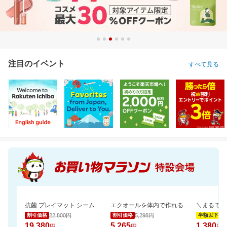
注目のイベント
すべて見る
抗菌 プレイマット シームレス 折りたたみ 持ち手付き 防音 厚み4cm GUMODE
エクオールを体内で作れるのは日本人の約2人に1人と言われております。おすすめです
22,800円
5,298円
2,
割引価格
割引価格
半額以下
19,380
5,265
1,380
円
円
円