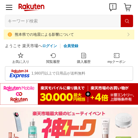
熊本県での地震による影響について
ようこそ 楽天市場へ
ログイン
会員登録
お気に入り
閲覧履歴
購入履歴
myクーポン
1,980円以上で日用品が送料無料