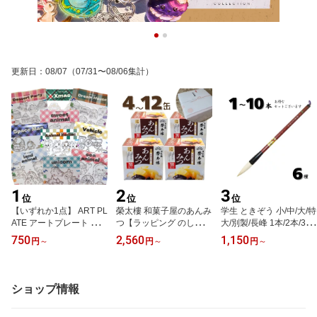
更新日
：
08/07
（07/31〜08/06集計）
1
2
3
位
位
位
【いずれか1点】 ART PL
榮太樓 和菓子屋のあんみ
学生 ときぞう 小/中/大/特
ATE アートプレート サン
つ【ラッピング のし対
大/別製/長峰 1本/2本/3本/
キャッチャー オーナメン
応】 黒みつ あんみつ 6号
5本/10本 大筆 太筆 習字
750
2,560
1,150
円
～
円
～
円
～
トプレート プレートのみ
缶 225g 榮太郎 榮太樓 え
書写 書道 和筆 書道筆 熊
スイーツアニマル デザー
いたろう 4缶6缶/8缶/10
野筆 小学生 中学生 極品
ト 恐竜 干支 12支 動物
缶/12缶 えいたろう 熨斗
学生ときぞう
乗り物 車 バイク ハロウ
ギフト ギフト対応 常温
ショップ情報
ィン クリスマス ボー
日持ち 和菓子 手土産 プ
ル ※ 専用の糊（ガラス
レゼント お歳暮 お中元