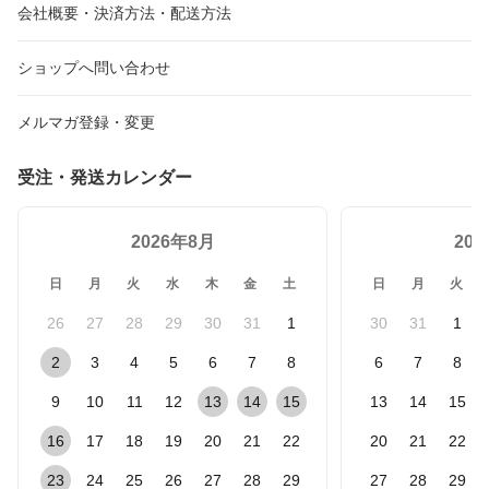
絵の具）は付属しません
御歳暮 御中元 お供え 御
会社概要・決済方法・配送方法
供
ショップへ問い合わせ
メルマガ登録・変更
受注・発送カレンダー
2026年8月
20
日
月
火
水
木
金
土
日
月
火
26
27
28
29
30
31
1
30
31
1
2
3
4
5
6
7
8
6
7
8
9
10
11
12
13
14
15
13
14
15
16
17
18
19
20
21
22
20
21
22
23
24
25
26
27
28
29
27
28
29