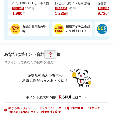
今だけ30％OFFセール！猫砂鉱物タイプ＼約一か月490円／【楽天オリジナル】
レビュー累計1.2万件 無香料の国産エプソムソルト入浴剤で汗ばむ肌もすっきり
2,800円
1,462円
10
割引価格
割引価格
割引価格
1,960
1,235
9,720
円
円
円
食品と日用品がお
掲載アイテム全品
日
得！
20%以上OFF！
ポ
?
あなたはポイント
合計
倍
ログインしてあなたの倍率を確認！
ポイント最大
18.5
倍
!
とは？
7/1から楽天ポイントカード＋ファミリーマートをSPU対象サービスに追加、
Rakuten Pashaのポイント獲得条件を変更