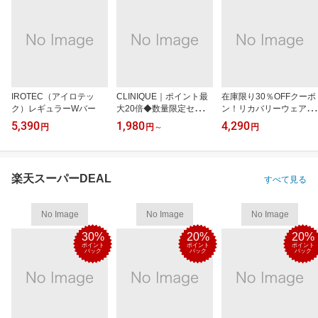
IROTEC（アイロテッ
CLINIQUE｜ポイント最
在庫限り30％OFFクーポ
ク）レギュラーWバー
大20倍◆数量限定セット
ン！リカバリーウェアRe
も
D
5,390
1,980
4,290
円
円
～
円
楽天スーパーDEAL
すべて見る
No Image
No Image
No Image
30%
20%
20%
ポイント
ポイント
ポイント
バック
バック
バック