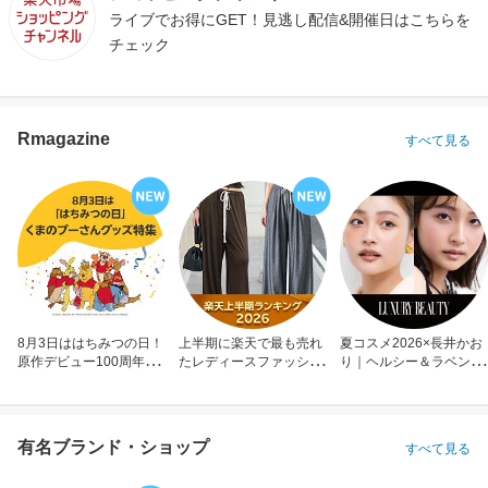
ライブでお得にGET！見逃し配信&開催日はこちらを
チェック
Rmagazine
すべて見る
8月3日ははちみつの日！
上半期に楽天で最も売れ
夏コスメ2026×長井かお
原作デビュー100周年も
たレディースファッショ
り｜ヘルシー＆ラベンダ
お祝い
ン
ーメイク
有名ブランド・ショップ
すべて見る