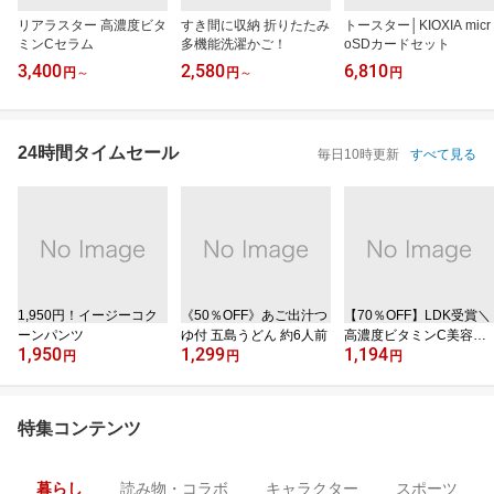
リアラスター 高濃度ビタ
すき間に収納 折りたたみ
トースター│KIOXIA micr
ミンCセラム
多機能洗濯かご！
oSDカードセット
3,400
2,580
6,810
円
～
円
～
円
24時間タイムセール
毎日10時更新
すべて見る
1,950円！イージーコク
《50％OFF》あご出汁つ
【70％OFF】LDK受賞＼
ーンパンツ
ゆ付 五島うどん 約6人前
高濃度ビタミンC美容液
1,950
1,299
1,194
／
円
円
円
特集コンテンツ
暮らし
読み物・コラボ
キャラクター
スポーツ