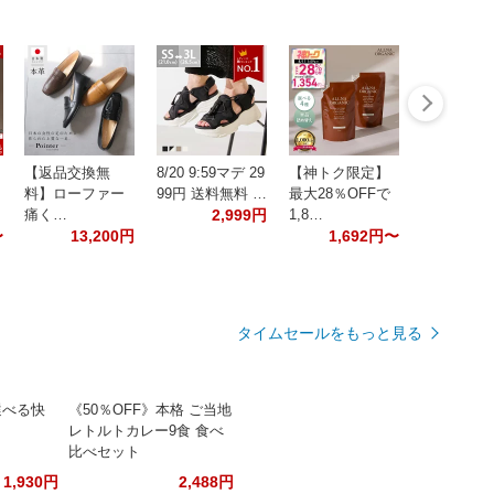
【返品交換無
8/20 9:59マデ 29
【神トク限定】
料】ローファー
99円 送料無料 …
最大28％OFFで
痛く…
2,999円
1,8…
〜
13,200円
1,692円〜
タイムセールをもっと見る
選べる快
《50％OFF》本格 ご当地
レトルトカレー9食 食べ
比べセット
1,930円
2,488円