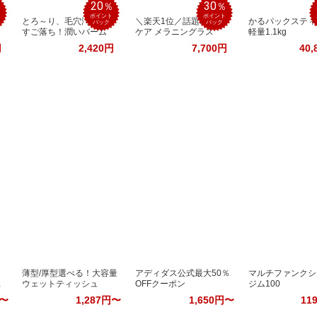
20
30
％
％
％
ポイント
ポイント
とろ～り、毛穴汚れも
＼楽天1位／話題の美肌
かるパックスティ
バック
バック
すご落ち！潤いバーム
ケア メラニングラス
軽量1.1kg
円
2,420円
7,700円
40,
薄型/厚型選べる！大容量
アディダス公式最大50％
マルチファンクシ
ン
ウェットティッシュ
OFFクーポン
ジム100
円〜
1,287円〜
1,650円〜
11