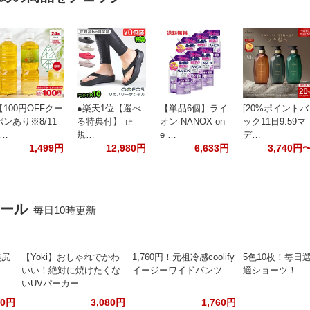
【100円OFFクー
●楽天1位【選べ
【単品6個】ライ
[20%ポイントバ
ポンあり※8/11
る特典付】 正
オン NANOX on
ック11日9:59マ
1…
規…
e …
デ…
1,499円
12,980円
6,633円
3,740円
セール
毎日10時更新
美尻
【Yoki】おしゃれでかわ
1,760円！元祖冷感coolify
5色10枚！毎日
いい！絶対に焼けたくな
イージーワイドパンツ
適ショーツ！
いUVパーカー
80円
3,080円
1,760円