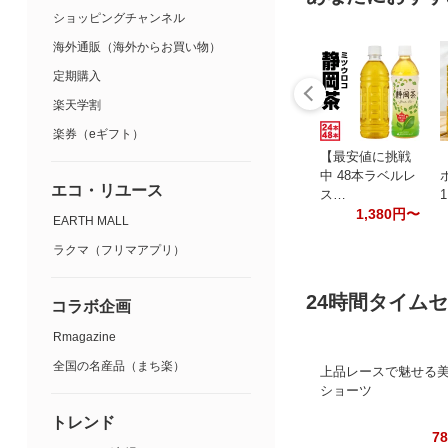
ショッピングチャンネル
海外通販（海外からお買い物）
定期購入
楽天学割
楽券（eギフト）
【最安値に挑戦
中 48本ラベルレ
エコ・リユース
ス…
1,380円〜
EARTH MALL
ラクマ（フリマアプリ）
24時間タイム
コラボ企画
Rmagazine
全国の名産品（まち楽）
上品レースで魅せる
ショーツ
トレンド
7