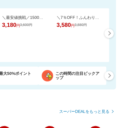
＼最安値挑戦／1500万枚売れてる★ふかふかホテルバスタオル2枚セットが20周年SALE！
＼7％OFF！ふんわり柔らか／大容量48ロール！2倍巻きトイレットペーパー
3,180
3,580
3,600円
3,880円
円
円
最大50%ポイント
この時間の注目ピックア
ップ
スーパーDEALをもっと見る