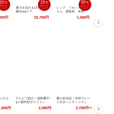
20
20
50
％
％
％
ポイント
ポイント
ポイント
ック│
重力を忘れる15分。首
レノア リセット セ
バック
バック
バック
腰2wayケア
ラム 柔軟剤 本体
800円
32,780円
1,080円
ョナル
テレビで紹介！超軽量57
夏の必須品！冷却プレー
g☆都市型ポケファン
ト付きハンディファン
9,900円
2,980円
2,780円〜