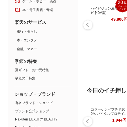
ゲーム・ホビー・楽器
20
ポイント
ハイビジョン液晶テレ
バック
本・電子書籍・音楽
ビ [40V型]
49,800
楽天のサービス
旅行・暮らし
本・エンタメ
金融・マネー
季節の特集
夏ギフト・お中元特集
敬老の日特集
今日のイチ押し
ショップ・ブランド
有名ブランド・ショップ
コラーゲンペプチド10
ブランド公式ショップ
0％ バイタルプロテイ
ズ
Rakuten LUXURY BEAUTY
1,944