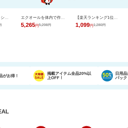
抗菌 プレイマット シームレス 折りたたみ 持ち手付き 防音 厚み4cm GUMODE
エクオールを体内で作れるのは日本人の約2人に1人と言われております。おすすめです
【楽天ランキング1位獲得！】靴下に貼れるお名前シール大容量66個 選べる3色セット
5,265
1,099
円
5,298円
1,280円
円
円
掲載アイテム全品20%以
日用品
品がお得！
上OFF！
バック
AL