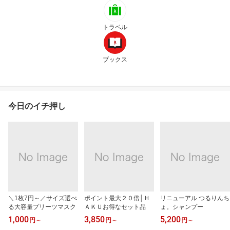
トラベル
ブックス
今日のイチ押し
＼1枚7円～／サイズ選べ
ポイント最大２０倍│Ｈ
リニューアル つるりんち
る大容量プリーツマスク
ＡＫＵお得なセット品
ょ。シャンプー
1,000
3,850
5,200
円
～
円
～
円
～