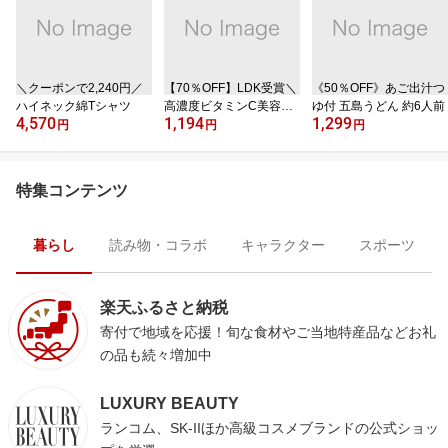
＼クーポンで2,240円／
【70％OFF】LDK受賞＼
《50％OFF》あご出汁つ
ハイネック綿Tシャツ
高濃度ビタミンC美容液
ゆ付 五島うどん 約6人前
4,570
1,194
1,299
／
円
円
円
特集コンテンツ
暮らし
読み物・コラボ
キャラクター
スポーツ
楽天ふるさと納税
寄付で地域を応援！旬な食材やご当地特産品などお礼
の品も続々増加中
LUXURY BEAUTY
ランコム、SK-IIほか高級コスメブランドの公式ショッ