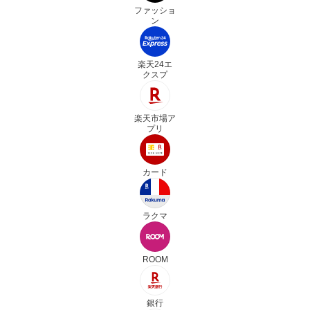
ファッショ
ン
楽天24エ
クスプ
楽天市場ア
プリ
カード
ラクマ
ROOM
銀行