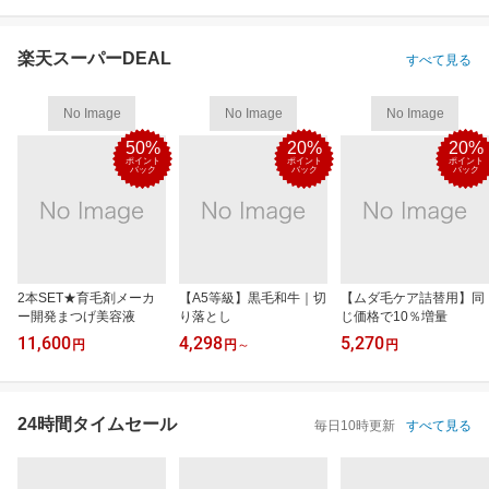
楽天スーパーDEAL
すべて見る
No Image
No Image
No Image
50%
20%
20%
ポイント
ポイント
ポイント
バック
バック
バック
2本SET★育毛剤メーカ
【A5等級】黒毛和牛｜切
【ムダ毛ケア詰替用】同
ー開発まつげ美容液
り落とし
じ価格で10％増量
11,600
4,298
5,270
円
円
～
円
24時間タイムセール
毎日10時更新
すべて見る