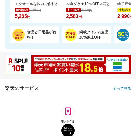
エクオールを体内で作れるのは日本人の約2人に1人と言われております。おすすめです
≪今ダケ★10％OFF≫花とスイーツで二度嬉しい♪可愛いシャボンブーケ＆どら焼きset
5,298円
2,880円
5,
割引価格
割引価格
半額以下
5,265
2,580
2,990
円
円
円
食品と日用品がお
掲載アイテム全品
日
得！
20%以上OFF！
ポ
楽天のサービス
すべて見る
モバイル