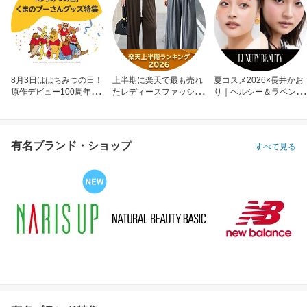
8月3日ははちみつの日！
上半期に楽天で最も売れ
夏コスメ2026×長井かお
原作デビュー100周年も
たレディースファッショ
り｜ヘルシー＆ラベンダ
お祝い
ン
ーメイク
有名ブランド・ショップ
すべて見る