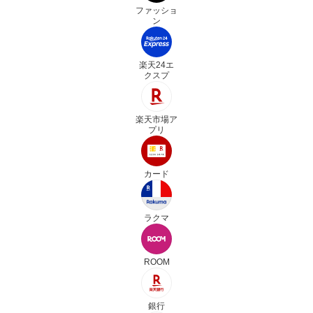
ファッショ
ン
楽天24エ
クスプ
楽天市場ア
プリ
カード
ラクマ
ROOM
銀行