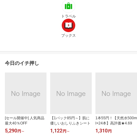
トラベル
ブックス
今日のイチ押し
[セール開催中] 人気商品
【1パック85円～】肌に
1本55円！【天然水500m
最大40％OFF
優しいおしりふきシート
l×24本】高評価★4.69
5,290
1,122
1,310
円
～
円
～
円