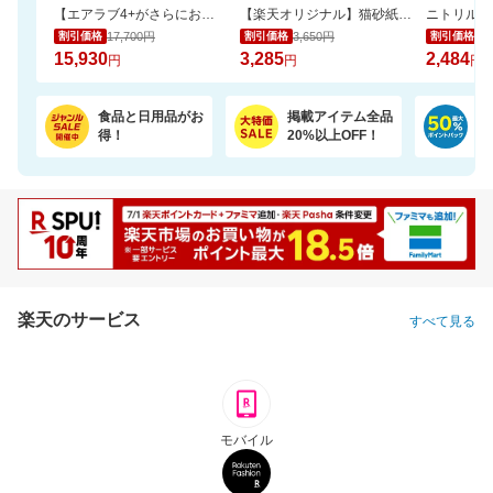
【エアラブ4+がさらにお得に！数量限定でポーチプレゼントも】エアラブ5/4+ 2個セット
【楽天オリジナル】猫砂紙タイプ大容量＼約一か月548円／今だけお買い得セール！
17,700円
3,650円
2,
割引価格
割引価格
割引価格
15,930
3,285
2,484
円
円
円
食品と日用品がお
掲載アイテム全品
日
得！
20%以上OFF！
ポ
楽天のサービス
すべて見る
モバイル