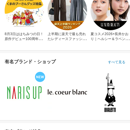
8月3日ははちみつの日！
上半期に楽天で最も売れ
夏コスメ2026×長井かお
原作デビュー100周年も
たレディースファッショ
り｜ヘルシー＆ラベンダ
お祝い
ン
ーメイク
有名ブランド・ショップ
すべて見る