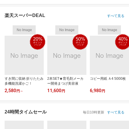
楽天スーパーDEAL
すべて見る
No Image
No Image
No Image
20%
50%
40%
ポイント
ポイント
ポイント
バック
バック
バック
すき間に収納 折りたたみ
2本SET★育毛剤メーカ
コピー用紙 Ａ4 5000枚
多機能洗濯かご！
ー開発まつげ美容液
2,580
11,600
6,980
円
～
円
円
24時間タイムセール
毎日10時更新
すべて見る