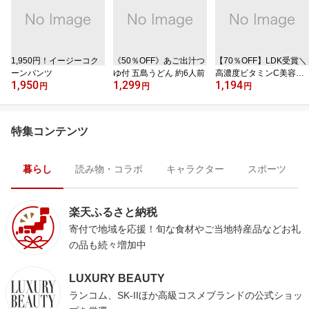
1,950円！イージーコク
《50％OFF》あご出汁つ
【70％OFF】LDK受賞＼
ーンパンツ
ゆ付 五島うどん 約6人前
高濃度ビタミンC美容液
1,950
1,299
1,194
／
円
円
円
特集コンテンツ
暮らし
読み物・コラボ
キャラクター
スポーツ
楽天ふるさと納税
寄付で地域を応援！旬な食材やご当地特産品などお礼
の品も続々増加中
LUXURY BEAUTY
ランコム、SK-IIほか高級コスメブランドの公式ショッ