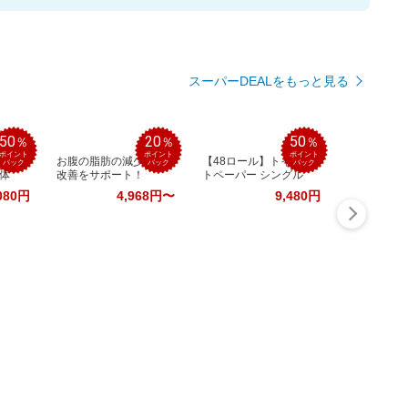
スーパーDEALをもっと見る
50
20
50
％
％
％
ポイント
ポイント
ポイント
 セ
お腹の脂肪の減少＆BMI
【48ロール】トイレッ
バック
バック
バック
体
改善をサポート！
トペーパー シングル
080円
4,968円〜
9,480円