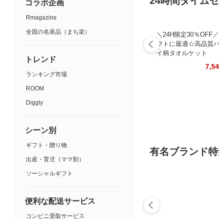
24時間タイム
コラボ企画
Rmagazine
全国の名産品（まち楽）
＼24H限定30％OFF
フトに最適☆高品質
イ柄タオルケット
トレンド
7,5
ランキング市場
ROOM
Diggly
シーン別
ギフト・贈り物
有名ブランド特
出産・育児（ママ割）
ソーシャルギフト
便利な配送サービス
コンビニ受取サービス