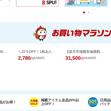
0
1
＼最安値挑戦／1500万枚売れてる★ふかふかホテルバスタオル2枚セットが20周年SALE！
＼22％OFF！1枚あたり19円～／ふわもちタッチ！Genki！パンツ 3個セット
【楽天市場最安値挑戦中！】ペリエ・ジュエ ベル・エポック (ACシャンパーニュ)
2,780
31,500
3,580円
34,000円
円
円
掲載アイテム全品20%以
日用品
品がお得！
上OFF！
バック