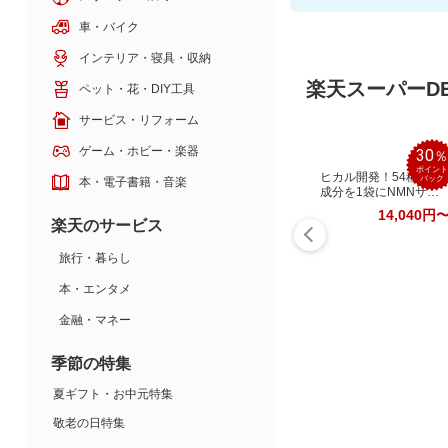
車・バイク
インテリア・寝具・収納
楽天スーパーDE
ペット・花・DIY工具
サービス・リフォーム
ゲーム・ホビー・楽器
30
ポイント
ヒカル開発！54種美容
バック
本・電子書籍・音楽
成分を1袋にNMNサプ
リ
14,040円
楽天のサービス
旅行・暮らし
本・エンタメ
金融・マネー
季節の特集
夏ギフト・お中元特集
敬老の日特集