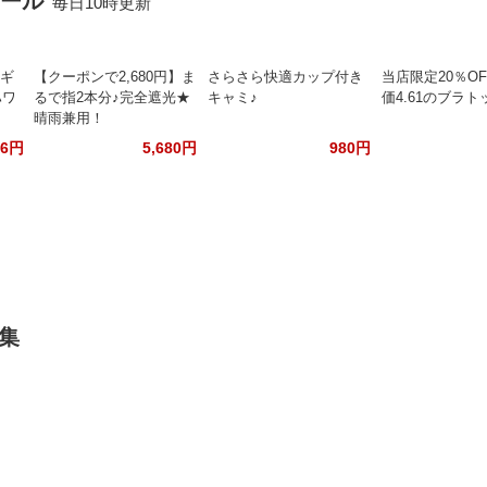
セール
毎日10時更新
／ギ
【クーポンで2,680円】ま
さらさら快適カップ付き
当店限定20％O
ハワ
るで指2本分♪完全遮光★
キャミ♪
価4.61のブラト
晴雨兼用！
46円
5,680円
980円
集