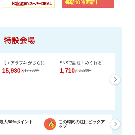
【エアラブ4+がさらにお得に！数量限定でポーチプレゼントも】エアラブ5/4+ 2個セット
SNSで話題！めくれる小物ポーチ★本のようにパラパラめくれて、見やすく整理収納♪
15,930
1,710
17,700円
2,280円
円
円
最大50%ポイント
この時間の注目ピックア
ップ