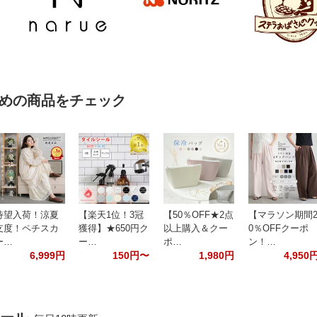
めの商品をチェック
待望入荷！涼夏
【楽天1位！3冠
【50％OFF★2点
【マラソン期間
支度！ペチスカ
獲得】★650円ク
以上購入＆クー
0％OFFクーポ
ー…
ー…
ポ…
ン！…
6,999円
150円〜
1,980円
4,950