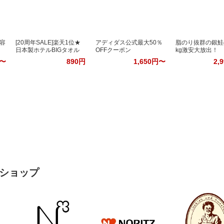
容
[20周年SALE]楽天1位★
アディダス公式最大50％
脂のり抜群の銀鮭
日本製ホテルBIGタオル
OFFクーポン
kg激安大放出！
円〜
890円
1,650円〜
2,
ショップ