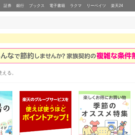
証券
銀行
ブックス
電子書籍
ラクマ
リーベイツ
楽天24
使える。