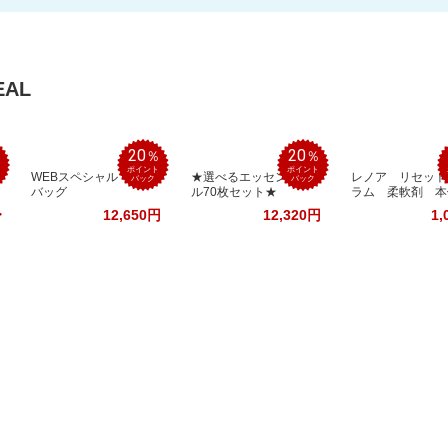
AL
20
20
％
％
％
ポイント
ポイント
WEBスペシャル トート
★選べるエッセンシャ
レノア リセット
バック
バック
バッグ
ル70枚セット★
ラム 柔軟剤 本
〜
12,650円
12,320円
1,