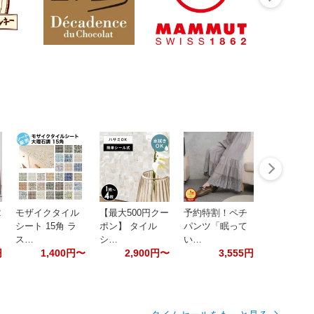
2
モザイクタイル
【最大500円クー
予約特割！ペチ
シート 15角 ラ
ポン】 タイル
パンツ「眠って
ス…
シ…
い…
円
1,400円〜
2,900円〜
3,555円