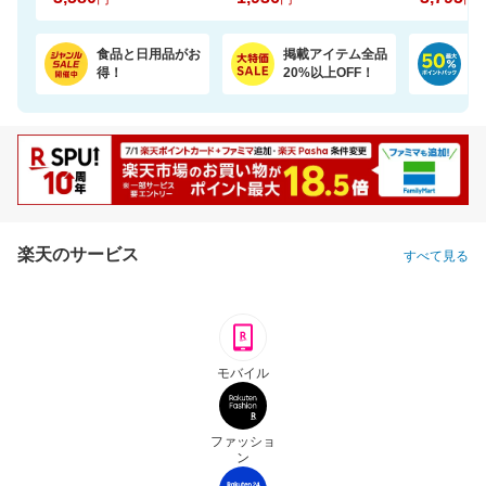
食品と日用品がお
掲載アイテム全品
日
得！
20%以上OFF！
ポ
楽天のサービス
すべて見る
モバイル
ファッショ
ン