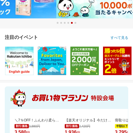
注目のイベント
すべて見る
＼7％OFF！ふんわり柔らか／大容量48ロール！2倍巻きトイレットペーパー
【楽天オリジナル】今だけ20％OFFセール！高コスパのペットシーツ大容量！
3,880円
2,420円
7,
割引価格
割引価格
半額以下
3,580
1,936
3,795
円
円
円