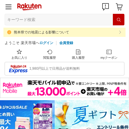
熊本県での地震による影響について
ようこそ 楽天市場へ
ログイン
会員登録
お気に入り
閲覧履歴
購入履歴
myクーポン
1,980円以上で日用品が送料無料