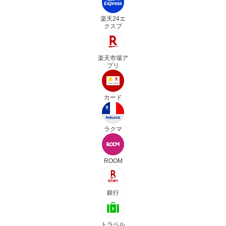
楽天24エ
クスプ
楽天市場ア
プリ
カード
ラクマ
ROOM
銀行
トラベル