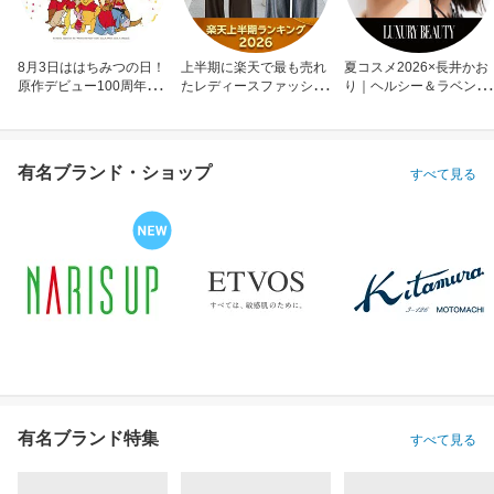
8月3日ははちみつの日！
上半期に楽天で最も売れ
夏コスメ2026×長井かお
原作デビュー100周年も
たレディースファッショ
り｜ヘルシー＆ラベンダ
お祝い
ン
ーメイク
有名ブランド・ショップ
すべて見る
有名ブランド特集
すべて見る