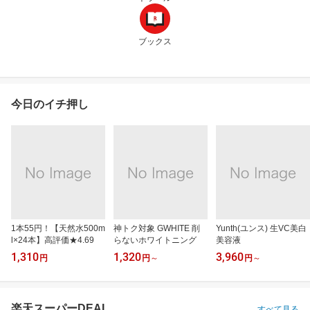
ブックス
今日のイチ押し
1本55円！【天然水500m
神トク対象 GWHITE 削
Yunth(ユンス) 生VC美白
l×24本】高評価★4.69
らないホワイトニング
美容液
1,310
1,320
3,960
円
円
～
円
～
楽天スーパーDEAL
すべて見る