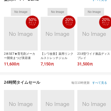
No Image
No Image
No Image
50%
20%
20%
ポイント
ポイント
ポイント
バック
バック
バック
2本SET★育毛剤メーカ
【シワ改善】薬用リンク
23.8型ワイド液晶ディス
ー開発まつげ美容液
ルストレッチジェル
プレイ
11,600
7,150
31,500
円
円
円
24時間タイムセール
毎日10時更新
すべて見る