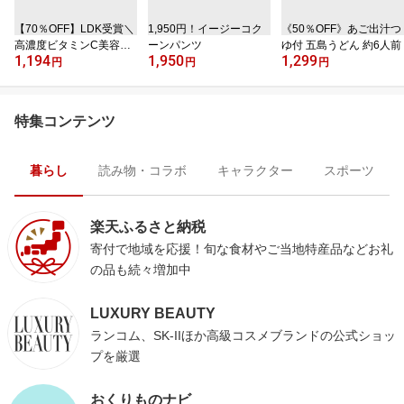
【70％OFF】LDK受賞＼
1,950円！イージーコク
《50％OFF》あご出汁つ
高濃度ビタミンC美容液
ーンパンツ
ゆ付 五島うどん 約6人前
1,194
1,950
1,299
／
円
円
円
特集コンテンツ
暮らし
読み物・コラボ
キャラクター
スポーツ
楽天ふるさと納税
寄付で地域を応援！旬な食材やご当地特産品などお礼
の品も続々増加中
LUXURY BEAUTY
ランコム、SK-IIほか高級コスメブランドの公式ショッ
プを厳選
おくりものナビ