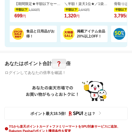
【期間限定★半額以下セール】 大人気『二十五雑穀米450g』が1,500円⇒699円！
＼半額！楽天1位★／1袋で4.5兆個の乳酸菌を配合！毎日の調子を考えた乳酸菌サプリ
1,500円
2,640円
7,
半額以下
半額以下
半額以下
699
1,320
3,795
円
円
円
食品と日用品がお
掲載アイテム全品
日
得！
20%以上OFF！
ポ
?
あなたはポイント
合計
倍
ログインしてあなたの倍率を確認！
ポイント最大
18.5
倍
!
とは？
7/1から楽天ポイントカード＋ファミリーマートをSPU対象サービスに追加、
Rakuten Pashaのポイント獲得条件を変更