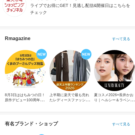
ライブでお得にGET！見逃し配信&開催日はこちらを
チェック
Rmagazine
すべて見る
8月3日ははちみつの日！
上半期に楽天で最も売れ
夏コスメ2026×長井かお
原作デビュー100周年も
たレディースファッショ
り｜ヘルシー＆ラベンダ
お祝い
ン
ーメイク
有名ブランド・ショップ
すべて見る