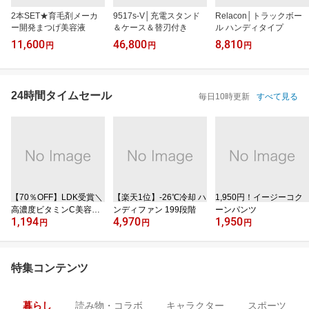
2本SET★育毛剤メーカ
9517s-V│充電スタンド
Relacon│トラックボー
ー開発まつげ美容液
＆ケース＆替刃付き
ル ハンディタイプ
11,600
46,800
8,810
円
円
円
24時間タイムセール
毎日10時更新
すべて見る
【70％OFF】LDK受賞＼
【楽天1位】‐26℃冷却 ハ
1,950円！イージーコク
高濃度ビタミンC美容液
ンディファン 199段階
ーンパンツ
1,194
4,970
1,950
／
円
円
円
特集コンテンツ
暮らし
読み物・コラボ
キャラクター
スポーツ