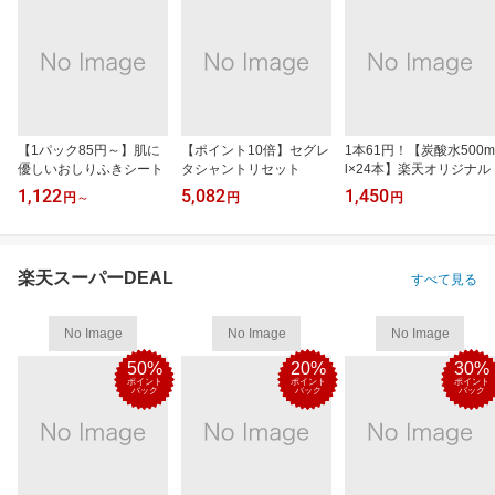
【1パック85円～】肌に
【ポイント10倍】セグレ
1本61円！【炭酸水500m
優しいおしりふきシート
タシャントリセット
l×24本】楽天オリジナル
1,122
5,082
1,450
円
～
円
円
楽天スーパーDEAL
すべて見る
No Image
No Image
No Image
50%
20%
30%
ポイント
ポイント
ポイント
バック
バック
バック