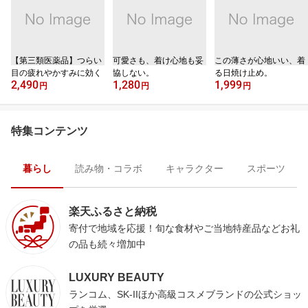
【第三類医薬品】つらい
可愛さも、着け心地も妥
この薄さが心地いい、着
目の疲れやかすみに効く
協しない。
る日焼け止め。
2,490
1,280
1,999
円
円
円
特集コンテンツ
暮らし
読み物・コラボ
キャラクター
スポーツ
楽天ふるさと納税
寄付で地域を応援！旬な食材やご当地特産品などお礼
の品も続々増加中
LUXURY BEAUTY
ランコム、SK-IIほか高級コスメブランドの公式ショッ