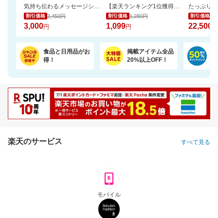
気持ち伝わるメッセージシールとローズを添えて。カラフルなやわらかワッフルケーキ
【楽天ランキング1位獲得！】靴下に貼れるお名前シール大容量66個 選べる3色セット
3,450円
1,280円
25
割引価格
割引価格
割引価格
3,000
1,099
22,500
円
円
円
食品と日用品がお
掲載アイテム全品
日
得！
20%以上OFF！
ポ
楽天のサービス
すべて見る
モバイル