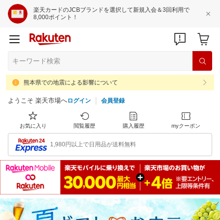
楽天カードのJCBブランドを選択して新規入会＆3回利用で
8,000ポイント！
熊本県での地震による影響について
ようこそ 楽天市場へ
ログイン
会員登録
お気に入り
閲覧履歴
購入履歴
myクーポン
1,980円以上で日用品が送料無料