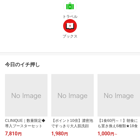
トラベル
ブックス
今日のイチ押し
CLINIQUE｜数量限定◆
【ポイント10倍】濃密泡
【1食60円～！】朝食に
導入ブースターセット
ですっきり大人肌洗顔
も置き換え6種類★18食
7,810
1,980
1,000
円
円
円
～