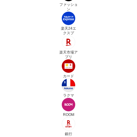
ファッショ
ン
楽天24エ
クスプ
楽天市場ア
プリ
カード
ラクマ
ROOM
銀行