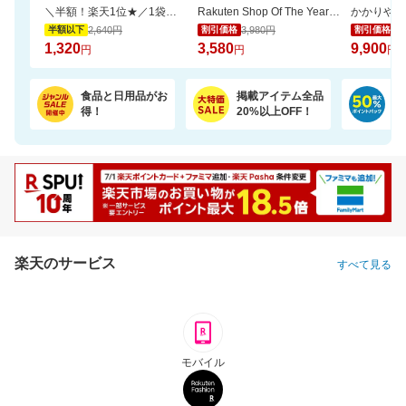
＼半額！楽天1位★／1袋で4.5兆個の乳酸菌を配合！毎日の調子を考えた乳酸菌サプリ
Rakuten Shop Of The Year 16年連続受賞！お中元や夏ギフトで喜ばれる6種の濃厚アイス
2,640円
3,980円
16
半額以下
割引価格
割引価格
1,320
3,580
9,900
円
円
円
食品と日用品がお
掲載アイテム全品
日
得！
20%以上OFF！
ポ
楽天のサービス
すべて見る
モバイル