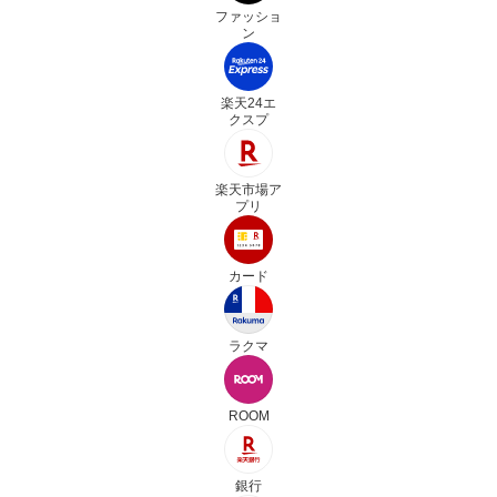
ファッショ
ン
楽天24エ
クスプ
楽天市場ア
プリ
カード
ラクマ
ROOM
銀行