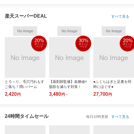
楽天スーパーDEAL
すべて見る
No Image
No Image
No Image
20%
30%
20%
ポイント
ポイント
ポイント
バック
バック
バック
とろ～り、毛穴汚れもす
【薬剤師監修】血糖値×
●ふくらはぎと足裏を同
ご落ち！潤いバーム
脂肪を減らす対策！
時にほぐす●
2,420
3,480
27,700
円
円
～
円
24時間タイムセール
毎日10時更新
すべて見る