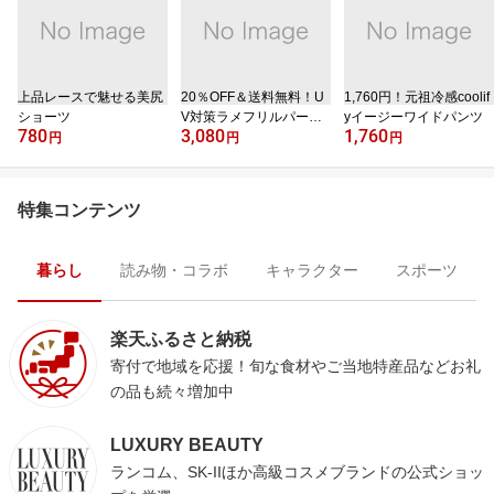
上品レースで魅せる美尻
20％OFF＆送料無料！U
1,760円！元祖冷感coolif
ショーツ
V対策ラメフリルパーカ
yイージーワイドパンツ
780
3,080
1,760
ー
円
円
円
特集コンテンツ
暮らし
読み物・コラボ
キャラクター
スポーツ
楽天ふるさと納税
寄付で地域を応援！旬な食材やご当地特産品などお礼
の品も続々増加中
LUXURY BEAUTY
ランコム、SK-IIほか高級コスメブランドの公式ショッ