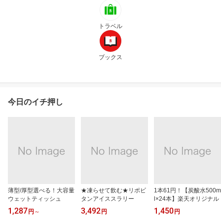
トラベル
ブックス
今日のイチ押し
薄型/厚型選べる！大容量
★凍らせて飲む★リポビ
1本61円！【炭酸水500m
ウェットティッシュ
タンアイススラリー
l×24本】楽天オリジナル
1,287
3,492
1,450
円
～
円
円