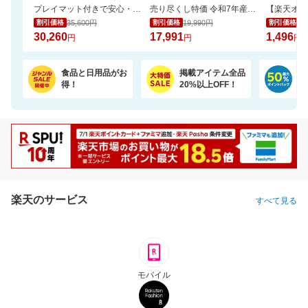
プレイマット付きで安心・快適な遊び空間
売り尽くし特価 令和7年産宮城県産 ひとめぼれ玄米30kg 日本全国送料無料でお届け
35,600円
19,990円
1,
割引価格
割引価格
割引価格
30,260
17,991
1,496
円
円
円
食品と日用品がお
掲載アイテム全品
日
得！
20%以上OFF！
ポ
楽天のサービス
すべて見る
モバイル