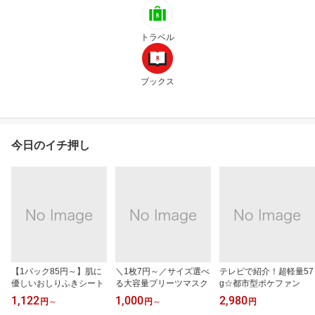
トラベル
ブックス
今日のイチ押し
【1パック85円～】肌に
＼1枚7円～／サイズ選べ
テレビで紹介！超軽量57
優しいおしりふきシート
る大容量プリーツマスク
g☆都市型ポケファン
1,122
1,000
2,980
円
～
円
～
円