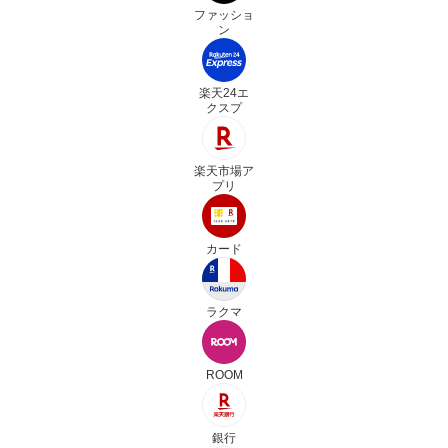
ファッショ
ン
楽天24エ
クスプ
楽天市場ア
プリ
カード
ラクマ
ROOM
銀行