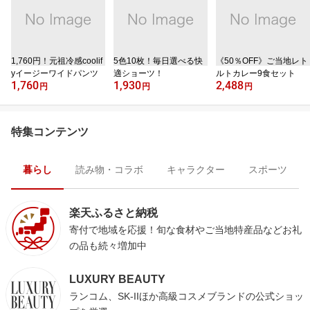
1,760円！元祖冷感coolif
5色10枚！毎日選べる快
《50％OFF》ご当地レト
yイージーワイドパンツ
適ショーツ！
ルトカレー9食セット
1,760
1,930
2,488
円
円
円
特集コンテンツ
暮らし
読み物・コラボ
キャラクター
スポーツ
楽天ふるさと納税
寄付で地域を応援！旬な食材やご当地特産品などお礼
の品も続々増加中
LUXURY BEAUTY
ランコム、SK-IIほか高級コスメブランドの公式ショッ