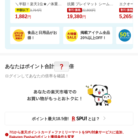
＼半額！楽天1位★／体重・体脂肪・ウエスト周囲径・BMI値が気になるあなたへ！
抗菌 プレイマット シームレス 折りたたみ 持ち手付き 防音 厚み4cm GUMODE
3,764円
22,800円
5,
半額以下
割引価格
割引価格
1,882
19,380
5,265
円
円
円
食品と日用品がお
掲載アイテム全品
日
得！
20%以上OFF！
ポ
?
あなたはポイント
合計
倍
ログインしてあなたの倍率を確認！
ポイント最大
18.5
倍
!
とは？
7/1から楽天ポイントカード＋ファミリーマートをSPU対象サービスに追加、
Rakuten Pashaのポイント獲得条件を変更