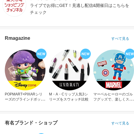
ライブでお得にGET！見逃し配信&開催日はこちらを
チェック
Rmagazine
すべて見る
POPMART×PIXARシリ
M・A・Cリップ人気3シ
マーベルヒーローのゴル
ーズのブラインドボック
リーズをスウォッチ比較
フグッズで、楽しくスコ
ス
アアップ！
有名ブランド・ショップ
すべて見る