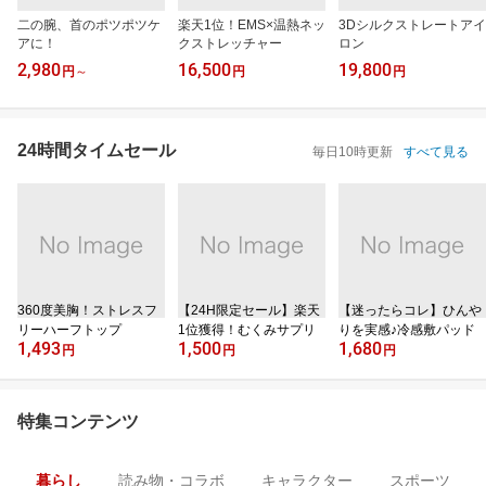
二の腕、首のポツポツケ
楽天1位！EMS×温熱ネッ
3Dシルクストレートアイ
アに！
クストレッチャー
ロン
2,980
16,500
19,800
円
～
円
円
24時間タイムセール
毎日10時更新
すべて見る
360度美胸！ストレスフ
【24H限定セール】楽天
【迷ったらコレ】ひんや
リーハーフトップ
1位獲得！むくみサプリ
りを実感♪冷感敷パッド
1,493
1,500
1,680
円
円
円
特集コンテンツ
暮らし
読み物・コラボ
キャラクター
スポーツ