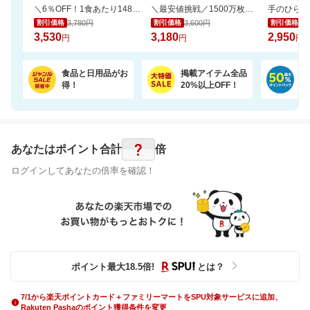
＼6％OFF！1食あたり148円／エコ梱包！パックご飯 180g×24食
＼最安値挑戦／1500万枚売れてる★ふかふかホテルバスタオル2枚セットが20周年SALE！
3,780円
3,600円
3,
割引価格
割引価格
割引価格
3,530
3,180
2,950
円
円
円
食品と日用品がお
掲載アイテム全品
日
得！
20%以上OFF！
ポ
?
あなたはポイント
合計
倍
ログインしてあなたの倍率を確認！
ポイント最大
18.5
倍
!
とは？
7/1から楽天ポイントカード＋ファミリーマートをSPU対象サービスに追加、
Rakuten Pashaのポイント獲得条件を変更