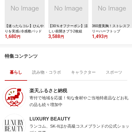
【迷ったらコレ】ひんや
【30％オフクーポン】涼
360度美胸！ストレスフ
りを実感♪冷感敷パッド
しい前開きブラ2枚組
リーハーフトップ
1,680
3,588
1,493
円
円
円
特集コンテンツ
暮らし
読み物・コラボ
キャラクター
スポーツ
楽天ふるさと納税
寄付で地域を応援！旬な食材やご当地特産品などお礼
の品も続々増加中
LUXURY BEAUTY
ランコム、SK-IIほか高級コスメブランドの公式ショッ