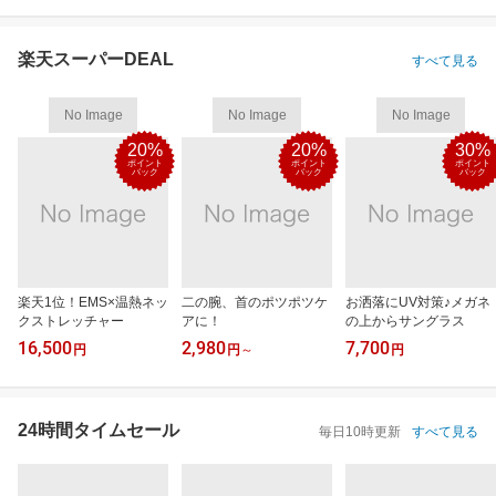
楽天スーパーDEAL
すべて見る
No Image
No Image
No Image
20%
20%
30%
ポイント
ポイント
ポイント
バック
バック
バック
楽天1位！EMS×温熱ネッ
二の腕、首のポツポツケ
お洒落にUV対策♪メガネ
クストレッチャー
アに！
の上からサングラス
16,500
2,980
7,700
円
円
～
円
24時間タイムセール
毎日10時更新
すべて見る