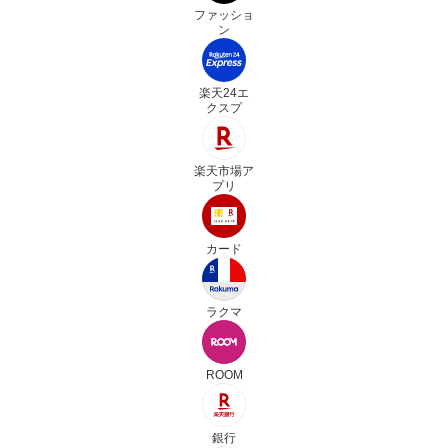
ファッショ
ン
楽天24エ
クスプ
楽天市場ア
プリ
カード
ラクマ
ROOM
銀行