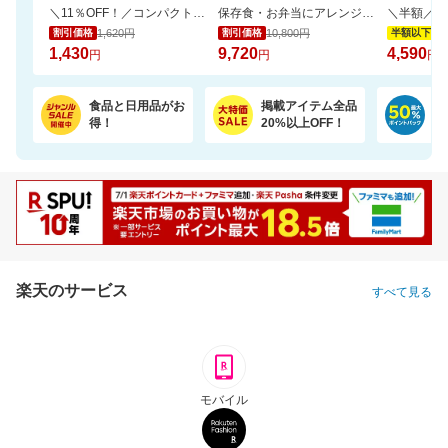
＼11％OFF！／コンパクトな2倍巻き！キッチンペーパー 12ロール
保存食・お弁当にアレンジ無限大！無添加調理＆常温保存可能ミートボール50袋セット
1,620円
10,800円
9,
割引価格
割引価格
半額以下
1,430
9,720
4,590
円
円
円
食品と日用品がお
掲載アイテム全品
日
得！
20%以上OFF！
ポ
楽天のサービス
すべて見る
モバイル