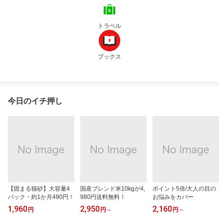
トラベル
ブックス
今日のイチ押し
【固まる猫砂】大容量4
国産ブレンド米10kgが4,
ポイント5倍/大人の目の
パック・約1か月490円！
980円送料無料！
お悩みをカバー
1,960
2,950
2,160
円
円
～
円
～