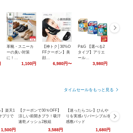
革靴・スニーカ
【神トク│30%O
P&G 【選べる2
ーの臭い対策
FFクーポン】美
タイプ】アリエ
に！…
顔…
ール…
円
1,100円
6,980円〜
3,980円
タイムセールをもっと見る
ル】楽天1
【クーポンで30％OFF】
【迷ったらコレ】ひんや
サプリで
涼しい前開きブラ！吸汗
りを実感♪リバーシブル冷
速乾メッシュ2枚組
感敷パッド
1,500円
3,588円
1,680円