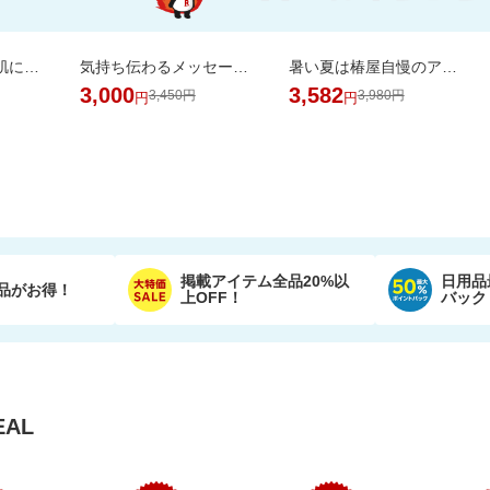
お試しサイズ！お肌にやさしいおしりふき (80枚×6パック)【楽天オリジナル】
気持ち伝わるメッセージシールとローズを添えて。カラフルなやわらかワッフルケーキ
暑い夏は椿屋自慢のアイスコーヒーで涼やかに。組合せ選べるアイスコーヒー2本セット
3,000
3,582
3,450円
3,980円
円
円
掲載アイテム全品20%以
日用品
品がお得！
上OFF！
バック
AL