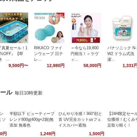
『真夏セール！1
RIKACO ファイ
＜今なら19,800
パナソニック N-
0%OFF』【即
ンウェーブ 日テ
円相当！＞ラヴ
W2 ドラム式洗
納 …
レ…
ィ…
濯…
9,500円〜
12,980円
58,000円
1,331
セール
毎日10時更新
ポン
半額以下 ビューティーブ
ひんやり冷感！360°顔と
【24H限定セー
ミソ
レンド800g(400g×2袋)無
首 UV完全カットuvフェ
位獲得！むくみ
添加 無着色
イスカバー遮熱
足取り軽く！
60円
1,249円
1,500円