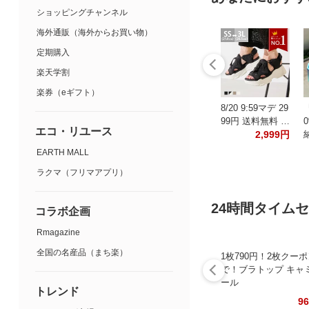
ショッピングチャンネル
海外通販（海外からお買い物）
定期購入
楽天学割
楽券（eギフト）
8/20 9:59マデ 29
99円 送料無料 …
エコ・リユース
2,999円
EARTH MALL
ラクマ（フリマアプリ）
24時間タイム
コラボ企画
Rmagazine
全国の名産品（まち楽）
1枚790円！2枚クー
で！ブラトップ キャ
ール
トレンド
9