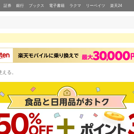
証券
銀行
ブックス
電子書籍
ラクマ
リーベイツ
楽天24
使える。