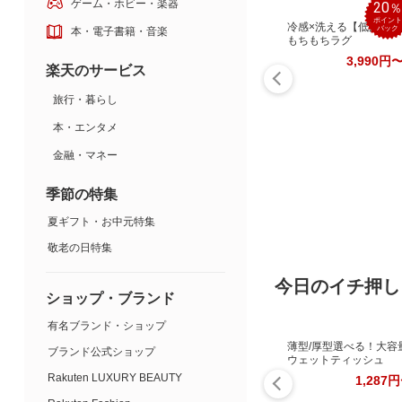
ゲーム・ホビー・楽器
20
ポイント
冷感×洗える【低反発】
バック
本・電子書籍・音楽
もちもちラグ
3,990円
楽天のサービス
旅行・暮らし
本・エンタメ
金融・マネー
季節の特集
夏ギフト・お中元特集
敬老の日特集
今日のイチ押し
ショップ・ブランド
有名ブランド・ショップ
薄型/厚型選べる！大容
ブランド公式ショップ
ウェットティッシュ
Rakuten LUXURY BEAUTY
1,287