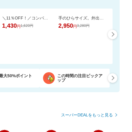
＼11％OFF！／コンパクトな2倍巻き！キッチンペーパー 12ロール
手のひらサイズ。外出先からスマホで家族やペットを見守れるカメラ WTW-W3
1,430
2,950
1,620円
3,280円
円
円
最大50%ポイント
この時間の注目ピックア
ップ
スーパーDEALをもっと見る