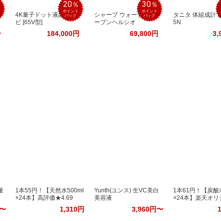
20
30
％
％
％
ポイント
ポイント
4K量子ドット液晶テレ
シャープ ウォーターオ
タニタ 体組成計 B
バック
バック
ビ [65V型]
ーブンヘルシオ
5N
〜
184,000円
69,800円
3,
量
1本55円！【天然水500ml
Yunth(ユンス) 生VC美白
1本61円！【炭酸水
×24本】高評価★4.69
美容液
×24本】楽天オリ
円〜
1,310円
3,960円〜