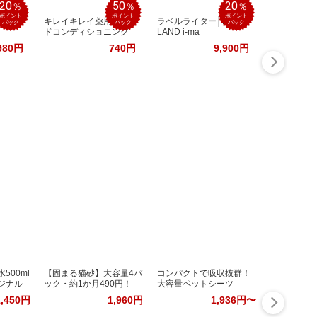
20
50
20
％
％
％
ポイント
ポイント
ポイント
C-70
キレイキレイ薬用ハン
ラベルライター│NAME
バック
バック
バック
ドコンディショニング
LAND i-ma
980円
740円
9,900円
500ml
【固まる猫砂】大容量4パ
コンパクトで吸収抜群！
ジナル
ック・約1か月490円！
大容量ペットシーツ
1,450円
1,960円
1,936円〜