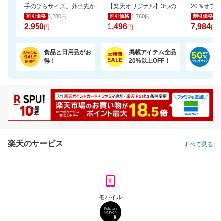
手のひらサイズ。外出先からスマホで家族やペットを見守れるカメラ WTW-W3
【楽天オリジナル】3つのカラー選べる、立体マスク＼約3か月使える大容量／
3,280円
1,760円
9,
割引価格
割引価格
割引価格
2,950
1,496
7,984
円
円
円
食品と日用品がお
掲載アイテム全品
日
得！
20%以上OFF！
ポ
楽天のサービス
すべて見る
モバイル