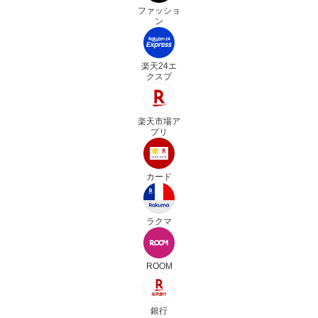
ファッショ
ン
楽天24エ
クスプ
楽天市場ア
プリ
カード
ラクマ
ROOM
銀行