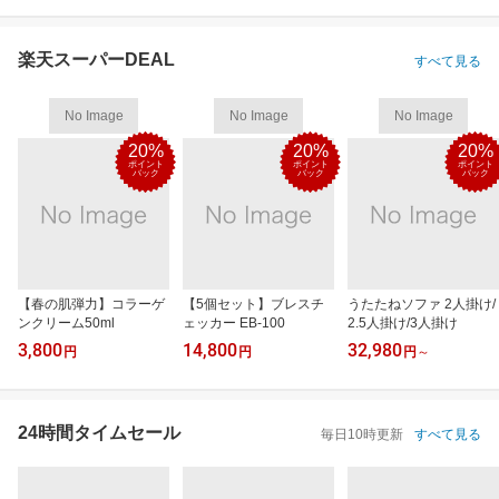
楽天スーパーDEAL
すべて見る
No Image
No Image
No Image
20%
20%
20%
ポイント
ポイント
ポイント
バック
バック
バック
【春の肌弾力】コラーゲ
【5個セット】ブレスチ
うたたねソファ 2人掛け/
ンクリーム50ml
ェッカー EB-100
2.5人掛け/3人掛け
3,800
14,800
32,980
円
円
円
～
24時間タイムセール
毎日10時更新
すべて見る