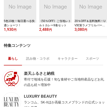
5色10枚！毎日選べる快
《50％OFF》ご当地レト
20％OFF＆送料無料！U
適ショーツ！
ルトカレー9食セット
V対策ラメフリルパーカ
1,930
2,488
3,080
ー
円
円
円
特集コンテンツ
暮らし
読み物・コラボ
キャラクター
スポーツ
楽天ふるさと納税
寄付で地域を応援！旬な食材やご当地特産品などお礼
の品も続々増加中
LUXURY BEAUTY
ランコム、SK-IIほか高級コスメブランドの公式ショッ