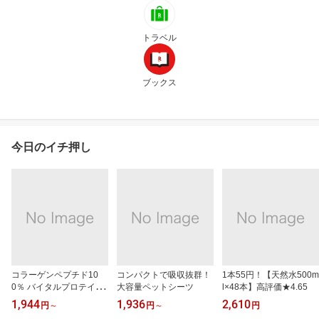
トラベル
ブックス
今日のイチ押し
コラーゲンペプチド10
コンパクトで吸収抜群！
1本55円！【天然水500m
0％ バイタルプロテイン
大容量ペットシーツ
l×48本】高評価★4.65
ズ
1,944
1,936
2,610
円
～
円
～
円