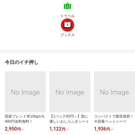
トラベル
ブックス
今日のイチ押し
国産ブレンド米10kgが4,
【1パック85円～】肌に
コンパクトで吸収抜群！
980円送料無料！
優しいおしりふきシート
大容量ペットシーツ
2,950
1,122
1,936
円
～
円
～
円
～