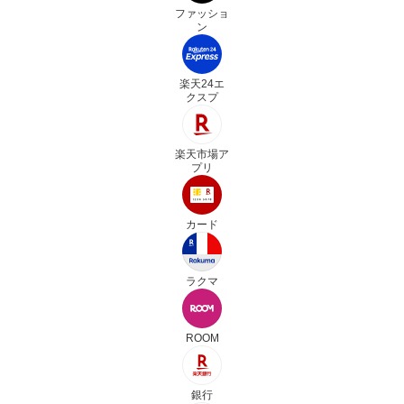
ファッショ
ン
楽天24エ
クスプ
楽天市場ア
プリ
カード
ラクマ
ROOM
銀行