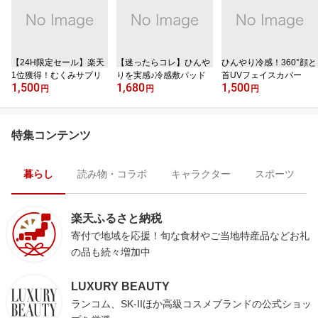
【24H限定セール】楽天
【迷ったらコレ】ひんや
ひんやり冷感！360°顔と
1位獲得！むくみサプリ
りを実感♪冷感敷パッド
首UVフェイスカバー
1,500
1,680
1,500
円
円
円
特集コンテンツ
暮らし
読み物・コラボ
キャラクター
スポーツ
楽天ふるさと納税
寄付で地域を応援！旬な食材やご当地特産品などお礼
の品も続々増加中
LUXURY BEAUTY
ランコム、SK-IIほか高級コスメブランドの公式ショッ