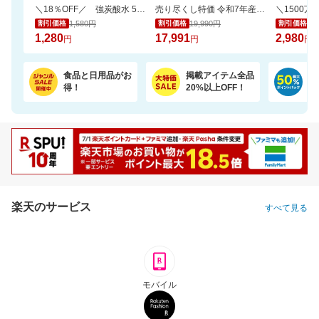
＼18％OFF／ 強炭酸水 500ml×24本 富士山の天然水使用！ラベルレスでゴミ捨ても楽
売り尽くし特価 令和7年産宮城県産 ひとめぼれ玄米30kg 日本全国送料無料でお届け
1,580円
19,990円
3,
割引価格
割引価格
割引価格
1,280
17,991
2,980
円
円
円
食品と日用品がお
掲載アイテム全品
日
得！
20%以上OFF！
ポ
楽天のサービス
すべて見る
モバイル