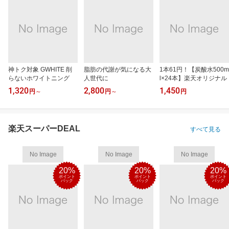
神トク対象 GWHITE 削
脂肪の代謝が気になる大
1本61円！【炭酸水500m
らないホワイトニング
人世代に
l×24本】楽天オリジナル
1,320
2,800
1,450
円
～
円
～
円
楽天スーパーDEAL
すべて見る
No Image
No Image
No Image
20%
20%
20%
ポイント
ポイント
ポイント
バック
バック
バック