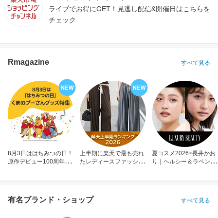
ライブでお得にGET！見逃し配信&開催日はこちらを
チェック
Rmagazine
すべて見る
8月3日ははちみつの日！
上半期に楽天で最も売れ
夏コスメ2026×長井かお
原作デビュー100周年も
たレディースファッショ
り｜ヘルシー＆ラベンダ
お祝い
ン
ーメイク
有名ブランド・ショップ
すべて見る