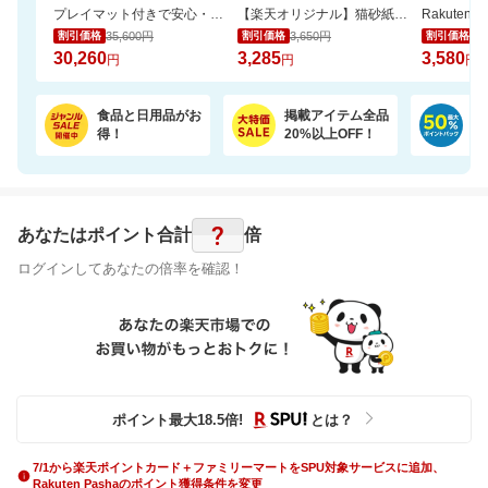
プレイマット付きで安心・快適な遊び空間
【楽天オリジナル】猫砂紙タイプ大容量＼約一か月548円／今だけお買い得セール！
35,600円
3,650円
3,
割引価格
割引価格
割引価格
30,260
3,285
3,580
円
円
円
食品と日用品がお
掲載アイテム全品
日
得！
20%以上OFF！
ポ
?
あなたはポイント
合計
倍
ログインしてあなたの倍率を確認！
ポイント最大
18.5
倍
!
とは？
7/1から楽天ポイントカード＋ファミリーマートをSPU対象サービスに追加、
Rakuten Pashaのポイント獲得条件を変更