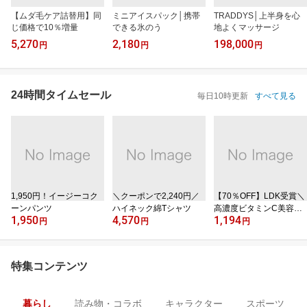
【ムダ毛ケア詰替用】同
ミニアイスパック│携帯
TRADDYS│上半身を心
じ価格で10％増量
できる氷のう
地よくマッサージ
5,270
2,180
198,000
円
円
円
24時間タイムセール
毎日10時更新
すべて見る
1,950円！イージーコク
＼クーポンで2,240円／
【70％OFF】LDK受賞＼
ーンパンツ
ハイネック綿Tシャツ
高濃度ビタミンC美容液
1,950
4,570
1,194
／
円
円
円
特集コンテンツ
暮らし
読み物・コラボ
キャラクター
スポーツ