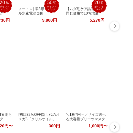
20
50
20
％
％
％
ポイント
ポイント
ポイント
肌でと
ノートン│単3形ニッケ
【ムダ毛ケア詰替用】
バック
バック
バック
グ
ル水素電池 2個
同じ価格で10％増量
730円
9,800円
5,270円
TE 削ら
[初回82％OFF]新世代のオ
＼1枚7円～／サイズ選べ
グ
メガ3「クリルオイル」
る大容量プリーツマスク
320円〜
300円
1,000円〜