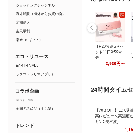
ショッピングチャンネル
海外通販（海外からお買い物）
定期購入
楽天学割
楽券（eギフト）
【P20％還元+セ
ット11日9:59マ
エコ・リユース
デ…
3,960円〜
EARTH MALL
ラクマ（フリマアプリ）
24時間タイム
コラボ企画
Rmagazine
全国の名産品（まち楽）
【70％OFF】LDK受
高レビュー＼高濃度
ミンC美容液／
トレンド
1,1