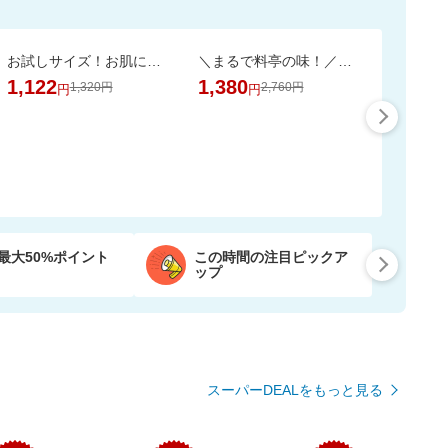
お試しサイズ！お肌にやさしいおしりふき (80枚×6パック)【楽天オリジナル】
＼まるで料亭の味！／九州産あご厳選使用「五縁のあご入りだし」
1,122
1,380
1,320円
2,760円
円
円
最大50%ポイント
この時間の注目ピックア
ップ
スーパーDEALをもっと見る