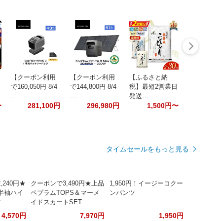
【クーポン利用
【クーポン利用
【ふるさと納
で160,050円 8/4
で144,800円 8/4
税】最短2営業日
…
…
発送…
〜
281,100円
296,980円
1,500円〜
タイムセールをもっと見る
240円★
クーポンで3,490円★上品
1,950円！イージーコクー
半袖ハイ
ペプラムTOPS＆マーメ
ンパンツ
ツ
イドスカートSET
4,570円
7,970円
1,950円