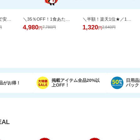
プレイマット付きで安心・快適な遊び空間
＼35％OFF！1食あたり104円／お茶碗約1杯分！パックご飯 150g×48食
＼半額！楽天1位★／1袋で4.5兆個の乳酸菌を配合！毎日の調子を考えた乳酸菌サプリ
4,980
1,320
円
7,780円
2,640円
円
円
掲載アイテム全品20%以
日用品
品がお得！
上OFF！
バック
AL