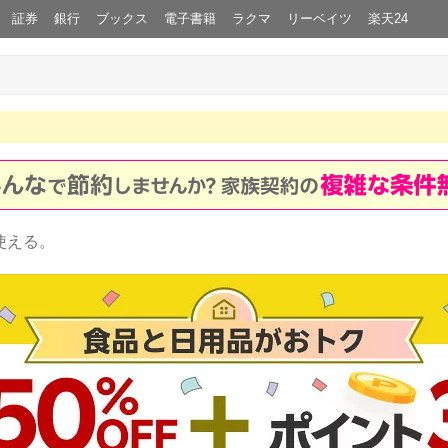
証券
銀行
ブックス
電子書籍
ラクマ
リーベイツ
楽天24
使える。