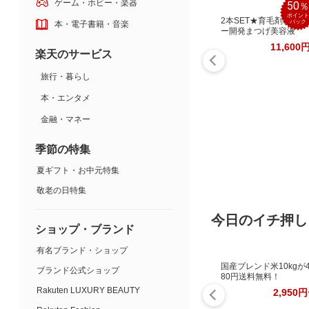
ゲーム・ホビー・楽器
50
ポイント
2本SET★育毛剤メーカ
バック
本・電子書籍・音楽
ー開発まつげ美容液
11,600
楽天のサービス
旅行・暮らし
本・エンタメ
金融・マネー
季節の特集
夏ギフト・お中元特集
敬老の日特集
今日のイチ押し
ショップ・ブランド
有名ブランド・ショップ
国産ブレンド米10kgが4
ブランド公式ショップ
80円送料無料！
Rakuten LUXURY BEAUTY
2,950