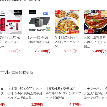
【SHISEIDO 公
【クーポン利用
S【1食203円~！
お試し送料無料
式】アルティミ
で109,800円 8/4
200円クーポンご
2,499円〜更に2
ュー…
…
利…
個…
9,900円〜
236,600円
5,999円〜
2,499円
セール
毎日10時更新
賞★
《期間中50％OFF》あご
【夏SALE！楽天1位】‐
＼★クーポンで2,
ビタ
出汁つゆ付 長崎五島手延
26℃冷却 MINIハンディフ
／楽天1位6冠！
べうどん 約6人前
ァン 199段階
ネック綿Tシャ
94円
1,299円
4,970円