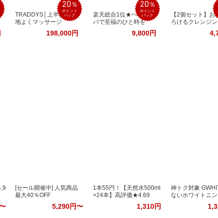
20
20
％
％
％
ポイント
ポイント
TRADDYS│上半身を心
楽天総合1位★ヘッドス
【2個セット】お
バック
バック
地よくマッサージ
パで至福のひと時を
ろけるクレンジン
円
198,000円
9,800円
4,
,9
[セール開催中] 人気商品
1本55円！【天然水500ml
神トク対象 GWHI
最大40％OFF
×24本】高評価★4.69
ないホワイトニン
円〜
5,290円〜
1,310円
1,