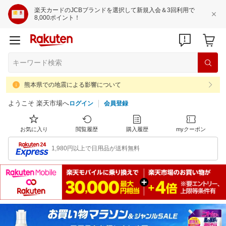
楽天カードのJCBブランドを選択して新規入会＆3回利用で
8,000ポイント！
熊本県での地震による影響について
ようこそ 楽天市場へ
ログイン
会員登録
お気に入り
閲覧履歴
購入履歴
myクーポン
1,980円以上で日用品が送料無料