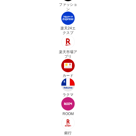
ファッショ
ン
楽天24エ
クスプ
楽天市場ア
プリ
カード
ラクマ
ROOM
銀行