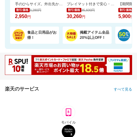
手のひらサイズ。外出先からスマホで家族やペットを見守れるカメラ WTW-W3
プレイマット付きで安心・快適な遊び空間
3,280円
35,600円
9,
割引価格
割引価格
割引価格
2,950
30,260
5,900
円
円
円
食品と日用品がお
掲載アイテム全品
日
得！
20%以上OFF！
ポ
楽天のサービス
すべて見る
モバイル