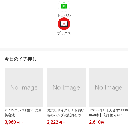
トラベル
ブックス
今日のイチ押し
Yunth(ユンス) 生VC美白
お試しサイズも！お買い
1本55円！【天然水500m
美容液
ものパンダの紙おむつ
l×48本】高評価★4.65
3,960
2,222
2,610
円
～
円
～
円