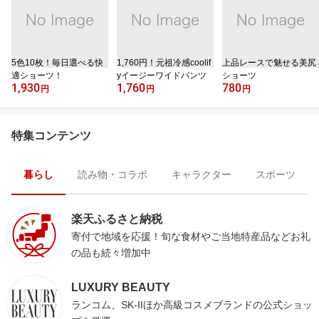
5色10枚！毎日選べる快
1,760円！元祖冷感coolif
上品レースで魅せる美尻
適ショーツ！
yイージーワイドパンツ
ショーツ
1,930
1,760
780
円
円
円
特集コンテンツ
暮らし
読み物・コラボ
キャラクター
スポーツ
楽天ふるさと納税
寄付で地域を応援！旬な食材やご当地特産品などお礼
の品も続々増加中
LUXURY BEAUTY
ランコム、SK-IIほか高級コスメブランドの公式ショッ