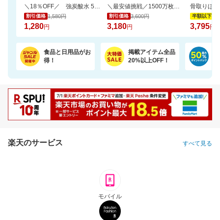
＼18％OFF／ 強炭酸水 500ml×24本 富士山の天然水使用！ラベルレスでゴミ捨ても楽
＼最安値挑戦／1500万枚売れてる★ふかふかホテルバスタオル2枚セットが20周年SALE！
1,580円
3,600円
7,
割引価格
割引価格
半額以下
1,280
3,180
3,795
円
円
円
食品と日用品がお
掲載アイテム全品
日
得！
20%以上OFF！
ポ
楽天のサービス
すべて見る
モバイル