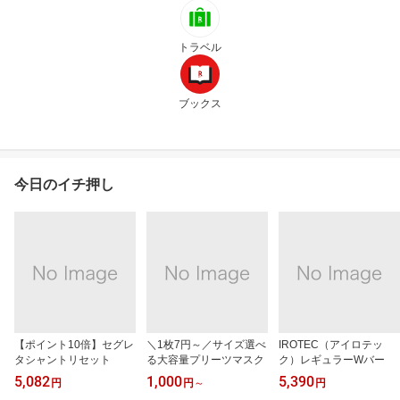
トラベル
ブックス
今日のイチ押し
【ポイント10倍】セグレ
＼1枚7円～／サイズ選べ
IROTEC（アイロテッ
タシャントリセット
る大容量プリーツマスク
ク）レギュラーWバー
5,082
1,000
5,390
円
円
～
円