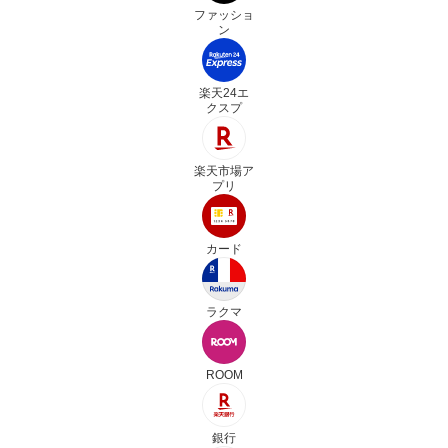
ファッショ
ン
楽天24エ
クスプ
楽天市場ア
プリ
カード
ラクマ
ROOM
銀行