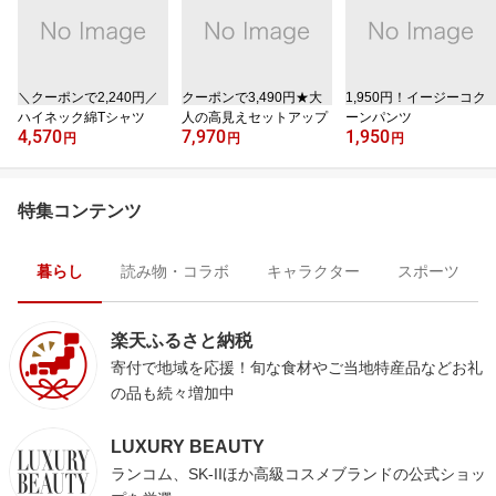
＼クーポンで2,240円／
クーポンで3,490円★大
1,950円！イージーコク
ハイネック綿Tシャツ
人の高見えセットアップ
ーンパンツ
4,570
7,970
1,950
円
円
円
特集コンテンツ
暮らし
読み物・コラボ
キャラクター
スポーツ
楽天ふるさと納税
寄付で地域を応援！旬な食材やご当地特産品などお礼
の品も続々増加中
LUXURY BEAUTY
ランコム、SK-IIほか高級コスメブランドの公式ショッ