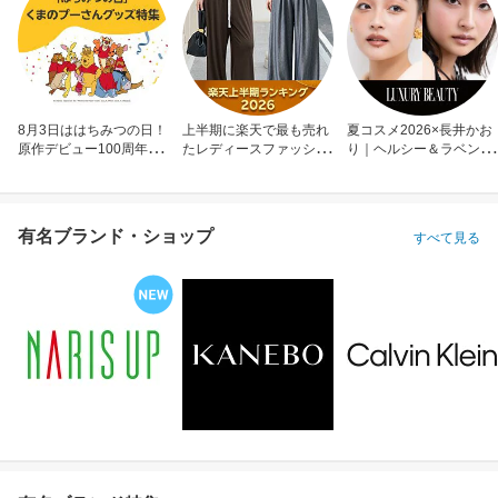
8月3日ははちみつの日！
上半期に楽天で最も売れ
夏コスメ2026×長井かお
原作デビュー100周年も
たレディースファッショ
り｜ヘルシー＆ラベンダ
お祝い
ン
ーメイク
有名ブランド・ショップ
すべて見る