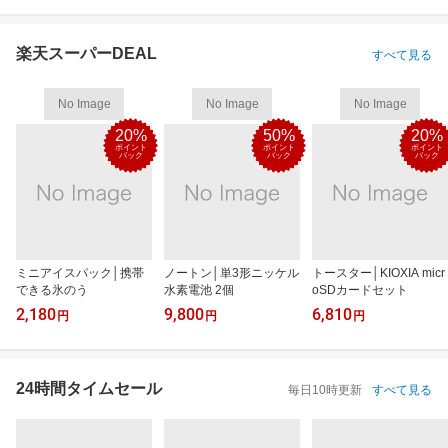
楽天スーパーDEAL
すべて見る
No Image
No Image
No Image
20%
50%
20%
ポイント
ポイント
ポイント
バック
バック
バック
ミニアイスパック│携帯
ノートン│単3形ニッケル
トースター│KIOXIA micr
できる氷のう
水素電池 2個
oSDカードセット
2,180
9,800
6,810
円
円
円
24時間タイムセール
毎日10時更新
すべて見る