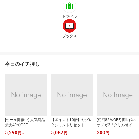
トラベル
ブックス
今日のイチ押し
[セール開催中] 人気商品
【ポイント10倍】セグレ
[初回82％OFF]新世代の
最大40％OFF
タシャントリセット
オメガ3「クリルオイ
ル」
5,290
5,082
300
円
～
円
円