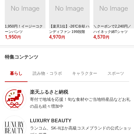
1,950円！イージーコク
【楽天1位】‐26℃冷却 ハ
＼クーポンで2,240円／
ーンパンツ
ンディファン 199段階
ハイネック綿Tシャツ
1,950
4,970
4,570
円
円
円
特集コンテンツ
暮らし
読み物・コラボ
キャラクター
スポーツ
楽天ふるさと納税
寄付で地域を応援！旬な食材やご当地特産品などお礼
の品も続々増加中
LUXURY BEAUTY
ランコム、SK-IIほか高級コスメブランドの公式ショッ