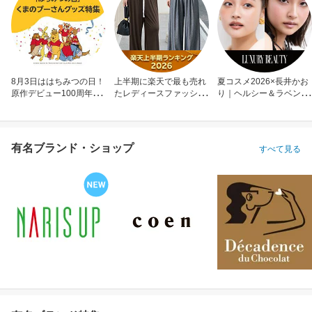
8月3日ははちみつの日！
上半期に楽天で最も売れ
夏コスメ2026×長井かお
原作デビュー100周年も
たレディースファッショ
り｜ヘルシー＆ラベンダ
お祝い
ン
ーメイク
有名ブランド・ショップ
すべて見る