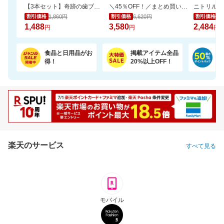
【3本セット】奇跡の歯ブラシ 正規品 / CMで話題 / 独自のピラミッド構造
＼45％OFF！／まとめ買いに！ペーパータオル 5パック×6個セット
1,860円
6,620円
2,
割引価格
割引価格
割引価格
1,488
3,580
2,484
円
円
円
食品と日用品がお
掲載アイテム全品
日
得！
20%以上OFF！
ポ
楽天のサービス
すべて見る
モバイル