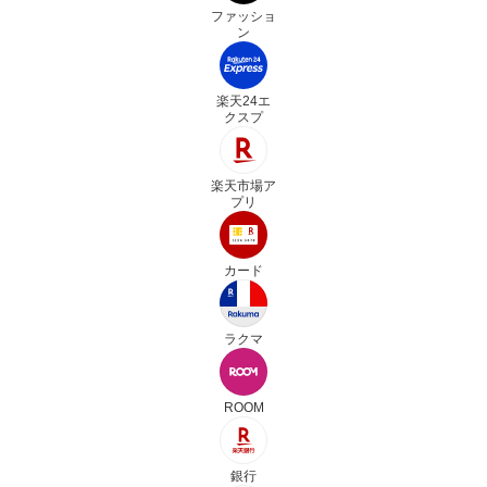
ファッショ
ン
楽天24エ
クスプ
楽天市場ア
プリ
カード
ラクマ
ROOM
銀行