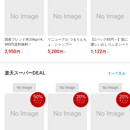
国産ブレンド米10kgが4,
リニューアル つるりんち
【1パック85円～】肌に
980円送料無料！
ょ。シャンプー
優しいおしりふきシート
2,950
5,200
1,122
円
～
円
～
円
～
楽天スーパーDEAL
すべて見る
No Image
No Image
No Image
50%
20%
20%
ポイント
ポイント
ポイント
バック
バック
バック