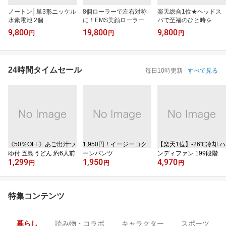
ノートン│単3形ニッケル
8個ローラーで左右対称
楽天総合1位★ヘッドス
水素電池 2個
に！EMS美顔ローラー
パで至福のひと時を
9,800
19,800
9,800
円
円
円
24時間タイムセール
毎日10時更新
すべて見る
《50％OFF》あご出汁つ
1,950円！イージーコク
【楽天1位】‐26℃冷却 ハ
ゆ付 五島うどん 約6人前
ーンパンツ
ンディファン 199段階
1,299
1,950
4,970
円
円
円
特集コンテンツ
暮らし
読み物・コラボ
キャラクター
スポーツ