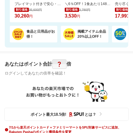
プレイマット付きで安心・快適な遊び空間
＼6％OFF！1食あたり148円／エコ梱包！パックご飯 180g×24食
35,600円
3,780円
19
割引価格
割引価格
割引価格
30,260
3,530
17,991
円
円
円
食品と日用品がお
掲載アイテム全品
日
得！
20%以上OFF！
ポ
?
あなたはポイント
合計
倍
ログインしてあなたの倍率を確認！
ポイント最大
18.5
倍
!
とは？
7/1から楽天ポイントカード＋ファミリーマートをSPU対象サービスに追加、
Rakuten Pashaのポイント獲得条件を変更