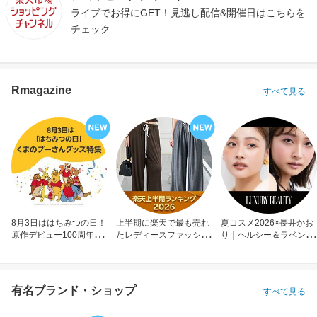
ライブでお得にGET！見逃し配信&開催日はこちらを
チェック
Rmagazine
すべて見る
8月3日ははちみつの日！
上半期に楽天で最も売れ
夏コスメ2026×長井かお
原作デビュー100周年も
たレディースファッショ
り｜ヘルシー＆ラベンダ
お祝い
ン
ーメイク
有名ブランド・ショップ
すべて見る