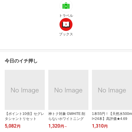
トラベル
ブックス
今日のイチ押し
【ポイント10倍】セグレ
神トク対象 GWHITE 削
1本55円！【天然水500m
タシャントリセット
らないホワイトニング
l×24本】高評価★4.69
5,082
1,320
1,310
円
円
～
円