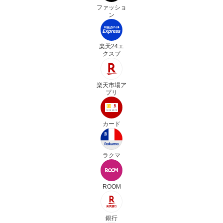
ファッショ
ン
楽天24エ
クスプ
楽天市場ア
プリ
カード
ラクマ
ROOM
銀行