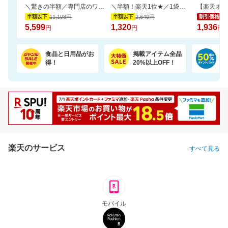
＼驚きの半額／専門店のワンランク上の芳醇な香りと深いコクの金と銀の濃い味珈琲福袋
＼半額！楽天1位★／1袋で4.5兆個の乳酸菌を配合！毎日の調子を考えた乳酸菌サプリ
11,198円
2,640円
2,
半額以下
半額以下
割引価格
5,599
1,320
1,936
円
円
円
食品と日用品がお
掲載アイテム全品
日
得！
20%以上OFF！
ポ
楽天のサービス
すべて見る
モバイル