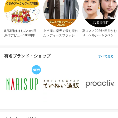
8月3日ははちみつの日！
上半期に楽天で最も売れ
夏コスメ2026×長井かお
原作デビュー100周年も
たレディースファッショ
り｜ヘルシー＆ラベンダ
お祝い
ン
ーメイク
有名ブランド・ショップ
すべて見る