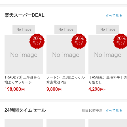
楽天スーパーDEAL
すべて見る
No Image
No Image
No Image
20%
50%
20%
ポイント
ポイント
ポイント
バック
バック
バック
TRADDYS│上半身を心
ノートン│単3形ニッケル
【A5等級】黒毛和牛｜切
地よくマッサージ
水素電池 2個
り落とし
198,000
9,800
4,298
円
円
円
～
24時間タイムセール
毎日10時更新
すべて見る