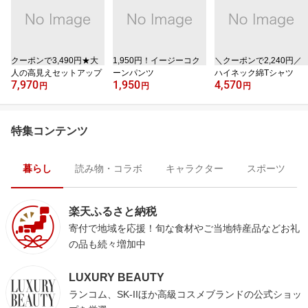
クーポンで3,490円★大
1,950円！イージーコク
＼クーポンで2,240円／
人の高見えセットアップ
ーンパンツ
ハイネック綿Tシャツ
7,970
1,950
4,570
円
円
円
特集コンテンツ
暮らし
読み物・コラボ
キャラクター
スポーツ
楽天ふるさと納税
寄付で地域を応援！旬な食材やご当地特産品などお礼
の品も続々増加中
LUXURY BEAUTY
ランコム、SK-IIほか高級コスメブランドの公式ショッ