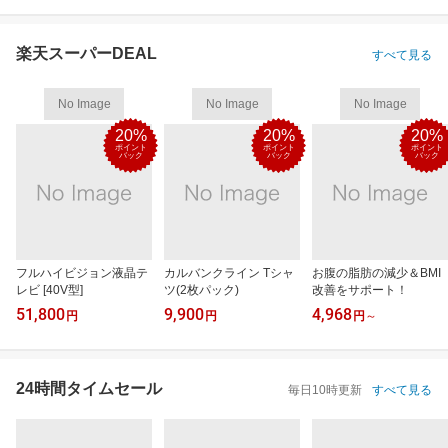
楽天スーパーDEAL
すべて見る
No Image
No Image
No Image
20%
20%
20%
ポイント
ポイント
ポイント
バック
バック
バック
フルハイビジョン液晶テ
カルバンクライン Tシャ
お腹の脂肪の減少＆BMI
レビ [40V型]
ツ(2枚パック)
改善をサポート！
51,800
9,900
4,968
円
円
円
～
24時間タイムセール
毎日10時更新
すべて見る