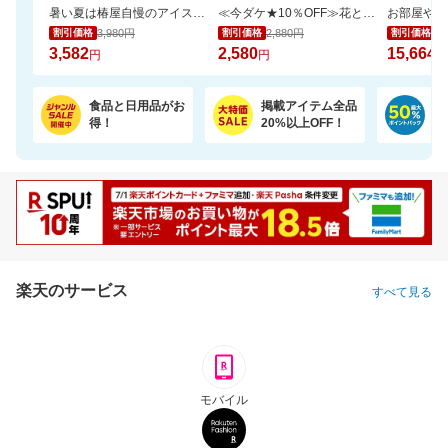
暑い夏は椿屋自慢のアイスコーヒーで涼やかに。組合せ選べるアイスコーヒー2本セット
≪今ダケ★10％OFF≫花とスイーツで二度嬉しい♪可愛いシャボンブーケ＆どら焼きset
3,980円
2,880円
17
割引価格
割引価格
割引価格
3,582
2,580
15,664
円
円
円
食品と日用品がお
掲載アイテム全品
日
得！
20%以上OFF！
ポ
楽天のサービス
すべて見る
モバイル