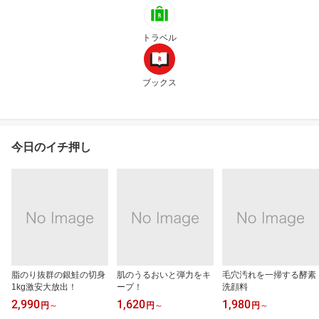
トラベル
ブックス
今日のイチ押し
脂のり抜群の銀鮭の切身
肌のうるおいと弾力をキ
毛穴汚れを一掃する酵素
1kg激安大放出！
ープ！
洗顔料
2,990
1,620
1,980
円
～
円
～
円
～