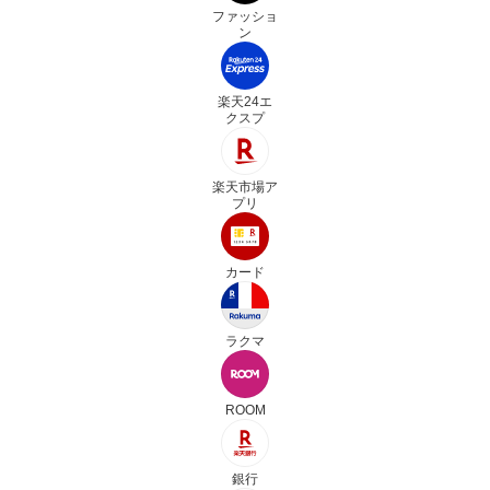
ファッショ
ン
楽天24エ
クスプ
楽天市場ア
プリ
カード
ラクマ
ROOM
銀行