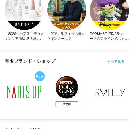
【2026年最新版】美白ス
上半期に楽天で最も売れ
POPMART×PIXARシリ
キンケア徹底 透明感のあ
たインナーは？
ーズのブラインドボック
る肌へ
ス
有名ブランド・ショップ
すべて見る