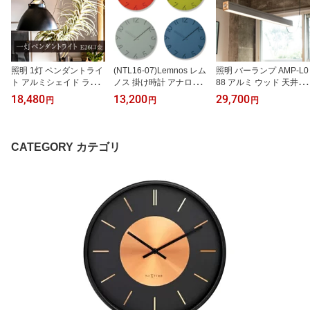
照明 1灯 ペンダントライ
(NTL16-07)Lemnos レム
照明 バーランプ AMP-L0
ト アルミシェイド ライ
ノス 掛け時計 アナログ
88 アルミ ウッド 天井照
ト 丸 AMP-L020 ブラッ
カーヴド カラードM
明 吊下げ灯 カフェ キッ
18,480
13,200
29,700
円
円
円
ク 天井照明 吊下げ灯 カ
チン リビング ダイニン
フェ キッチン リビング
グ インテリア (EL-AMP
ダイニング インテリア
-L088)
インダストリアル (EL-A
CATEGORY カテゴリ
MP-L020)