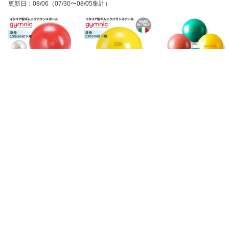
更新日
：
08/06
（07/30〜08/05集計）
1
2
3
位
位
位
ギムニク バランス ボー
ギムニク バランスボール
ギムニク バランスボール
ル ストレッチ ボール ギ
ギムニクボール45 45cm
ニュー ソフトギムニク
ムニクプラス PLUS 55
イエロー 95.45 子供 キッ
ソフトジム ( 表面がツル
6,336
5,346
1,782
円
円
円
ギムニク 55cm レッド 9
ズ リトミック エクササ
ツルタイプ ) New Softgy
5.28 ライムグリーン 95.
イズ ヨガ ボール ピラテ
mnic 送料無料 エクササ
39 パール フィットボー
ィス
イズ ヨガ ボール ピラテ
ル 95.05 (GY95-28) エク
ィス クリックポスト出荷
BRAND ブランド一覧
ササイズ ヨガ ボール ピ
ラティス 【次回入荷予
定 カラー：パール 10
月頃｜ライムグリーン
8月下旬】