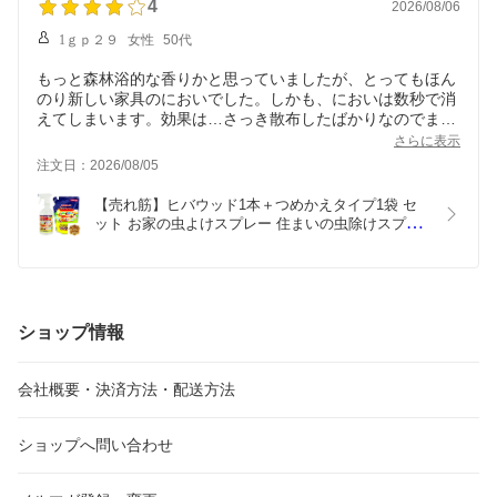
4
2026/08/06
1ｇｐ２９
女性
50代
もっと森林浴的な香りかと思っていましたが、とってもほん
のり新しい家具のにおいでした。しかも、においは数秒で消
えてしまいます。効果は…さっき散布したばかりなのでまだ
わかんないですけど、虫恐怖症の私にはとても安心材料にな
さらに表示
ります。あんまり出ないんですけどね、たまに出るのがすご
注文日：2026/08/05
い巨大なんです…、トラウマです。
【売れ筋】ヒバウッド1本＋つめかえタイプ1袋 セ
ット お家の虫よけスプレー 住まいの虫除けスプレ
ー  天然由来忌避スプレー ムカデ ヒノキオイル 害
虫忌避剤 天然由来 ヒバウッド詰め替え用  日本製 
宮崎化学 正規代理店
ショップ情報
会社概要・決済方法・配送方法
ショップへ問い合わせ