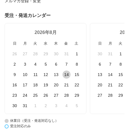
メルマガ登録・変更
受注・発送カレンダー
2026年8月
20
日
月
火
水
木
金
土
日
月
火
26
27
28
29
30
31
1
30
31
1
2
3
4
5
6
7
8
6
7
8
9
10
11
12
13
14
15
13
14
15
16
17
18
19
20
21
22
20
21
22
23
24
25
26
27
28
29
27
28
29
30
31
1
2
3
4
5
休業日（受注・発送対応なし）
受注対応のみ