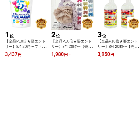
1
2
3
位
位
位
【全品P10倍★要エント
【全品P10倍★要エント
【全品P10倍★要エント
リー】8/4 20時〜ファイ
リー】8/4 20時〜【売れ
リー】8/4 20時〜【売れ
ブクリーン 1個 弱アルカ
筋】大人用兵児帯 ラメ入
筋】お家の虫よけスプレ
3,437
1,980
3,950
円
円
～
円
リ性洗剤 除菌 酸素系洗
り シワ加工 全25色 HEK
ー 虫除けスプレー 住ま
剤 酵素洗剤 漂白剤 家具
O OBI おとな浴衣帯 女性
いの虫除け忌避 ヒバウッ
用漂白剤 業務用洗剤 汚
用 obi 帯 ゆかた帯 レデ
ド 2本セット 天然由来忌
れがみるみる落ちるミラ
ィース へこ帯 へこおび
避スプレー ムカデ ヒノ
クルな洗剤！ 日本製 宮
くしゅくしゅ帯 クシュク
キオイル 害虫忌避剤 天
崎化学 正規代理店
シュ帯 プリーツ兵児帯
然由来 日本製 宮崎化学
プリーツ帯 日本製 小杉
正規代理店
織物株式会社