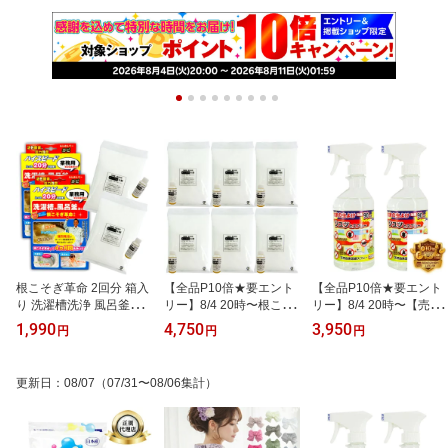
根こそぎ革命 2回分 箱入
【全品P10倍★要エント
【全品P10倍★要エント
り 洗濯槽洗浄 風呂釜洗
リー】8/4 20時〜根こそ
リー】8/4 20時〜【売れ
浄 業務用洗剤 洗濯槽カ
ぎ革命 6回分 送料無料！
筋】お家の虫よけスプレ
1,990
4,750
3,950
円
円
円
ビ取り レジオネラ菌除菌
外箱なし 説明書付き 洗
ー 虫除けスプレー 住ま
カビ取り 酸素系洗剤 日
濯槽洗浄 風呂釜洗浄 業
いの虫除け忌避 ヒバウッ
本製 宮崎化学 正規代理
務用洗剤 洗濯槽カビ取り
ド 2本セット 天然由来忌
更新日
：
08/07
（07/31〜08/06集計）
店
レジオネラ菌除菌 カビ取
避スプレー ムカデ ヒノ
り 酸素系洗剤 日本製 宮
キオイル 害虫忌避剤 天
崎化学 正規代理店
然由来 日本製 宮崎化学
正規代理店