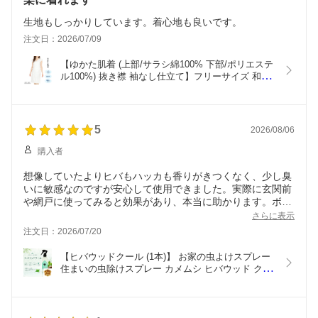
生地もしっかりしています。着心地も良いです。
注文日：2026/07/09
【ゆかた肌着 (上部/サラシ綿100% 下部/ポリエステ
ル100%) 抜き襟 袖なし仕立て】フリーサイズ 和装
スリップ 浴衣スリップ はかまスリップ ゆかた下着 
浴衣肌着 浴衣小物 浴衣下 ゆかた下 ゆかたスリップ 
振袖肌着 袴用肌着 はかま肌着 和装肌着 和装下着 
着物肌着 抜き衿
5
2026/08/06
購入者
想像していたよりヒバもハッカも香りがきつくなく、少し臭
いに敏感なのですが安心して使用できました。実際に玄関前
や網戸に使ってみると効果があり、本当に助かります。ボト
ルも虫のイラスト等がなくかわいいのがうれしいです。
さらに表示
注文日：2026/07/20
【ヒバウッドクール (1本)】 お家の虫よけスプレー 
住まいの虫除けスプレー カメムシ ヒバウッド クー
ル 天然由来忌避スプレー ハッカ油 忌避剤 ムカデ 
ヒノキチオール 害虫 デング熱 天然由来 害虫忌避剤  
日本製 宮崎化学 正規代理店