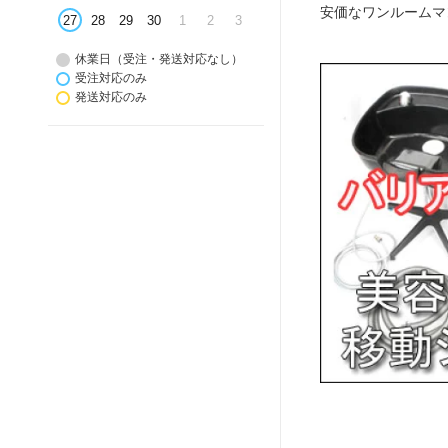
安価なワンルームマ
27
28
29
30
1
2
3
休業日（受注・発送対応なし）
受注対応のみ
発送対応のみ