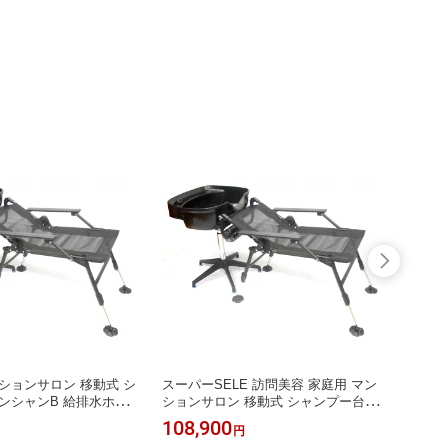
ションサロン 移動式 シ
スーパーSELE 訪問美容 家庭用 マン
軽量 
ンシャンB 給排水ホー
ションサロン 移動式 シャンプー台 ワ
オット
 シャンプーチェア セッ
ンシャンB 給排水ホース10m＋軽量
調整 
108,900
39,6
円
ト付き 折りたたみ式 角
シャンプーチェア セット ヘッドレス
ロン 