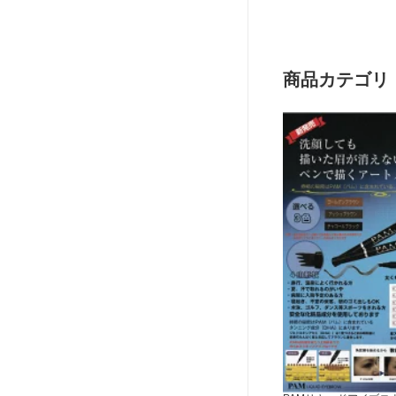
サロン 医療 福祉 介護 洗髪 入浴用
ノズル付 洗髪 介護サ
商品カテゴリ