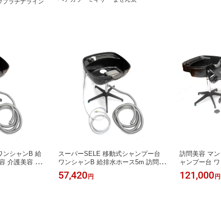
ウプラチナライン
ワンシャンB 給
スーパーSELE 移動式シャンプー台
訪問美容 マン
容 介護美容 マ
ワンシャンB 給排水ホース5m 訪問美
ャンプー台 ワ
タンク不要 給水
容 介護美容 家庭用 マンションサロン
ス10m＋軽量
57,420
121,000
円
円
ーヘッド 専用
対応 タンク不要 給水開閉スイッチ付
ト ヘッドレス
ービス 最適
シャワーヘッド 専用ノズル付 洗髪 介
度調節 昇降可
護サービス 最適