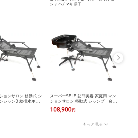
シャ ハチマキ 扇子
ションサロン 移動式 シ
スーパーSELE 訪問美容 家庭用 マン
軽量 
ンシャンB 給排水ホー
ションサロン 移動式 シャンプー台 ワ
オット
 シャンプーチェア セッ
ンシャンB 給排水ホース10m＋軽量
調整 
108,900
39,6
円
ト付き 折りたたみ式 角
シャンプーチェア セット ヘッドレス
ロン 
能 洗髪 福祉 介護 入浴
ト付き 折りたたみ式 角度調節 昇降可
祉 介
能 洗髪 福祉 介護 入浴
もっと見る