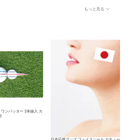
能 洗髪 福祉 介護 入浴
ト付き 折りたたみ式 角度調節 昇降可
祉 介
能 洗髪 福祉 介護 入浴
もっと見る
ワンパッター 3本線入 カ
形
日本応援グッズ フェイスシール カチュー