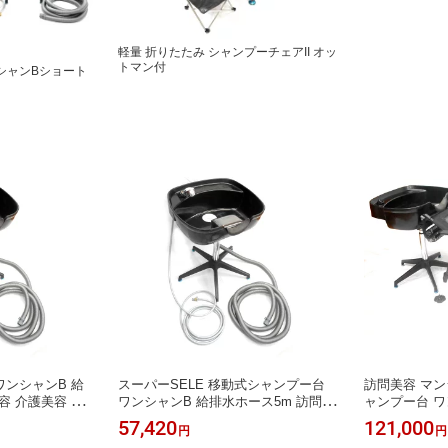
軽量 折りたたみ シャンプーチェアII オッ
トマン付
シャンBショート
ワンシャンB 給
スーパーSELE 移動式シャンプー台
訪問美容 マン
容 介護美容 マ
ワンシャンB 給排水ホース5m 訪問美
ャンプー台 ワ
タンク不要 給水
容 介護美容 家庭用 マンションサロン
ス10m＋軽量
57,420
121,000
円
円
ーヘッド 専用
対応 タンク不要 給水開閉スイッチ付
ト ヘッドレス