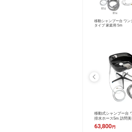
移動シャンプー台 ワン
タイプ 家庭用 5m
ェアII
スーパーSELE 軽量 折りたたみシャ
移動式シャンプー台 
g 角度
ンプーチェアII オットマン付き 耐荷
排水ホース5m 訪問美
ンションサ
重約100kg 角度調整 昇降機能 訪問美
ンションサロン対応 
35,640
63,800
円
円
医療 福
容 マンションサロン ヘッドスパ 個人
開閉スイッチ付シャワ