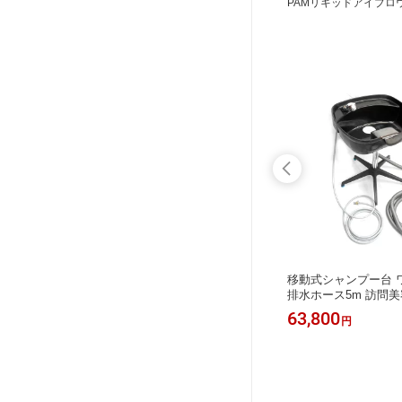
PAMリキッドアイブロ
ェアII
スーパーSELE 軽量 折りたたみシャ
移動式シャンプー台 
g 角度
ンプーチェアII オットマン付き 耐荷
排水ホース5m 訪問美
ンションサ
重約100kg 角度調整 昇降機能 訪問美
ンションサロン対応 
35,640
63,800
円
円
医療 福
容 マンションサロン ヘッドスパ 個人
開閉スイッチ付シャワ
サロン 医療 福祉 介護 洗髪 入浴用
ノズル付 洗髪 介護サ