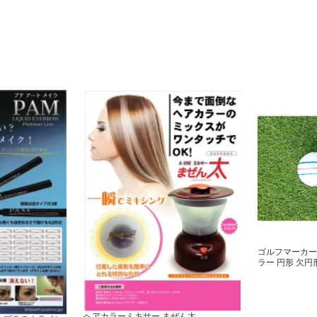
ービス 最適
シャワーヘッド 専用ノズル付 洗髪 介
度調節 昇降可
護サービス 最適
ゴルフマーカー 
ラー 円形 欠円
ヘアカラーミキサー まぜん太