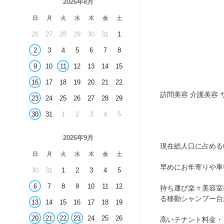
2026年8月
日
月
火
水
木
金
土
26
27
28
29
30
31
1
2
3
4
5
6
7
8
9
10
11
12
13
14
15
16
17
18
19
20
21
22
訪問美容 介護美容 
23
24
25
26
27
28
29
30
31
1
2
3
4
5
2026年9月
現在総人口に占める6
日
月
火
水
木
金
土
早めにお年寄りや車
30
31
1
2
3
4
5
6
7
8
9
10
11
12
持ち運び楽々美容室
る移動シャンプー台
13
14
15
16
17
18
19
20
21
22
23
24
25
26
高いテナント料金・