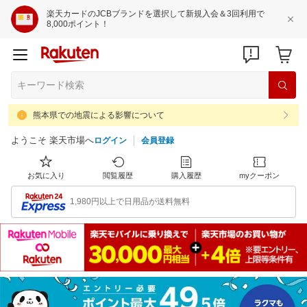
楽天カードのJCBブランドを選択して新規入会＆3回利用で
8,000ポイント！
熊本県での地震による影響について
ようこそ 楽天市場へ
ログイン
会員登録
お気に入り
閲覧履歴
購入履歴
myクーポン
1,980円以上で日用品が送料無料