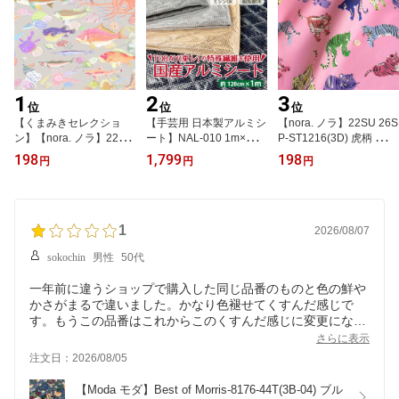
1
2
3
位
位
位
【くまみきセレクショ
【手芸用 日本製アルミシ
【nora. ノラ】22SU 26S
ン】【nora. ノラ】22SP
ート】NAL-010 1m×幅1
P-ST1216(3D) 虎柄 タイ
-KM1017(3D-13) 魚柄 大
20cm 東レ・サンステー
ガー トラ柄 動物柄 ポッ
198
1,799
198
円
円
円
きい方 海の生き物 グレ
トAL 保温 保冷 ミシン可
プ グラフィカル おしゃ
ー パステルカラー ポッ
洗える グレー シルバー
れ 大柄 大きめ柄 ブルー
プ 和風 和柄 海 魚柄生地
グレー ベージュ ネイビ
グレー ピンク イエロー
大柄 大きめ柄 コットン1
ー 商用利用可 保冷バッ
グリーン コットン100%
00% シーチング 110cm
1
グ ランチバッグ キルテ
シーチング 110cm幅【1
2026/08/07
幅【10cm単位販売】
ィング 防寒着 シーツ お
0cm単位販売】
sokochin
男性
50代
弁当バッグ レジャー 手
作り (2E-09-1)
一年前に違うショップで購入した同じ品番のものと色の鮮や
かさがまるで違いました。かなり色褪せてくすんだ感じで
す。もうこの品番はこれからこのくすんだ感じに変更になっ
てしまったのでしょうか。それとも一つ一つにこんなにも違
さらに表示
いが出るものなのでしょうか。色鮮やかな方が欲しかったの
注文日：2026/08/05
で、よろしければ教えて頂きたいです。写真を撮ってみまし
た。上が今回購入したもので、下が違うショップで購入しま
【Moda モダ】Best of Morris-8176-44T(3B-04) ブル