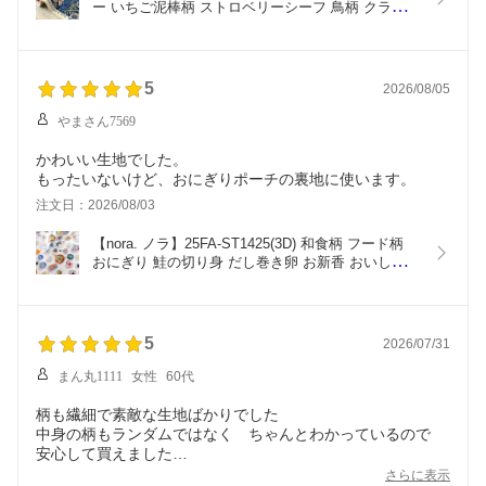
した同じ品番のものです。どうぞよろしくお願いいたしま
ー いちご泥棒柄 ストロベリーシーフ 鳥柄 クラシッ
す。
ク ベストオブモリス ウィリアムモリス オックス生
地 コットン100% 110cm幅【10cm単位販売】
5
2026/08/05
やまさん7569
かわいい生地でした。
もったいないけど、おにぎりポーチの裏地に使います。
注文日：2026/08/03
【nora. ノラ】25FA-ST1425(3D) 和食柄 フード柄 
おにぎり 鮭の切り身 だし巻き卵 お新香 おいしそう 
コットン100% シーチング 110cm幅【10cm単位販
売】
5
2026/07/31
まん丸1111
女性
60代
柄も繊細で素敵な生地ばかりでした
中身の柄もランダムではなく ちゃんとわかっているので
安心して買えました
生地サンプルやプレゼントもつけていただき 嬉しいです
さらに表示