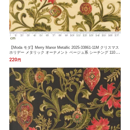
【Moda モダ】Merry Manor Metallic 2025-33861-11M クリスマス
ホリデー メタリック オーナメント ベージュ系 シーチング 110cm
幅 パッチワーク ハンドメイド【10cm単位販売】 (3A-05-1)
220
円