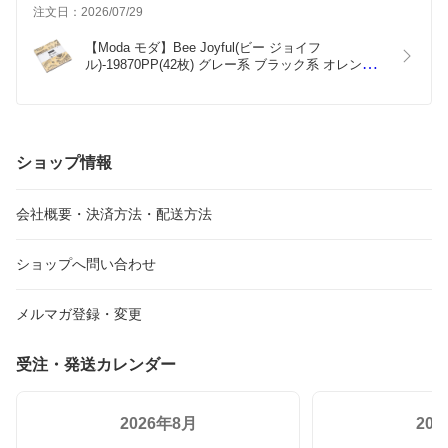
早速使わせていただきます
注文日：2026/07/29
【Moda モダ】Bee Joyful(ビー ジョイフ
ル)-19870PP(42枚) グレー系 ブラック系 オレンジ
系 クリーム系 昆虫柄 ミツバチ ハニカム プレカッ
ト カットクロス コットン100% シーチング
ショップ情報
会社概要・決済方法・配送方法
ショップへ問い合わせ
メルマガ登録・変更
受注・発送カレンダー
2026年8月
20