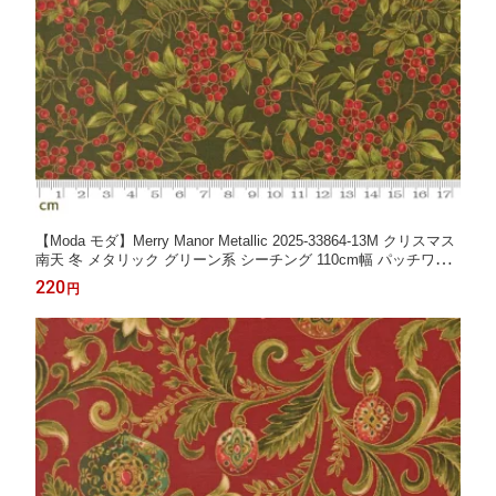
【Moda モダ】Merry Manor Metallic 2025-33864-13M クリスマス
南天 冬 メタリック グリーン系 シーチング 110cm幅 パッチワー
ク ハンドメイド【10cm単位販売】 (3A-05-1)
220
円