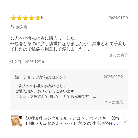
グ チョコよりお酒 お家で メッセージカード 好みを
見つける ミニボトル 彼氏に 彼女に 旦那様に 奥様
に ウィスキー好きに
5
2026/01/29
購入者
友人への御礼の為に購入しました。
梱包をとるのに少し慎重になりましたが、無事とれて手渡し
でしたので紙袋を用意して渡しました。
シングルモルト好きでしたので喜んでもらえて良かったで
さらに表示
す。
注文日：2025/12/10
ショップからのコメント
2026/02/02
ご友人へのお礼のお品物として
ご購入頂き、ありがとうございます。
当ショップを選んで頂けて、とても光栄です！
相手さまにも喜んで頂けたとの事
さらに表示
スタッフ一同、とても嬉しく、励みとなります！
ありがとうございます！
送料無料 シングルモルト スコッチ ウィスキー 50m 
お手渡しするために当店での梱包を外されたのですね。
l小瓶 × 6点 飲み比べ セット 六つ の 生産地区分 を 
その際は慎重にしないといけなかったのですね。
網羅 ウイスキー 初心者 おすすめ ロッホローモンド 
お手数をおかけしました。
オーヘントッシャン １２年 グレンファークラス ボ