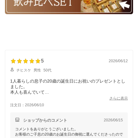
× 6本 御挨拶 御祝い 誕生
日
5
2026/06/12
チヒスケ
男性
50代
1人暮らしの息子の20歳の誕生日にお祝いのプレゼントとし
ました。
本人も喜んでいて
良かったです。
さらに表示
ハイボールの作り方などの冊子等細かい事は聞いてはいない
注文日：2026/06/10
んですが、実家に帰った時には一緒に飲める事を楽しみにし
ショップからのコメント
2026/06/15
コメントをありがとうございました。
お客様のご子息の20歳のお誕生日の御祝に選んでくださったので