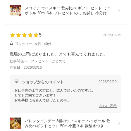
ネットショップの特性上
お客様と直にお会いして、
スコッチ ウイスキー 飲み比べ ギフト セット ミニ
お顔を見てご様子を伺う事が出来ないので
ボトル 50ml 6本 プレゼント のし お試し 小分け お
このようにお喜び頂けたとのメッセージを頂けますと
酒 初心者 ｜デュワーズ  バランタイン モンキーシ
スタッフ一同
ョルダーほか 母の日 父の日
本当に心が飛び跳ねるように嬉しい気持ちになります。
5
2026/02/19
お客様には、ご購入して頂いた上に
こんなに素敵なメッセージまで頂いて
Uッディー
女性
40代
本当に心より感謝致します。
思いが届かずにご批判をいただく事もございます中
職場の上司に送りました。とても喜んでくれました。
本当に心の支えとなるようなお言葉でした。
ありがとうございます！
仕事関係へ｜プレゼント｜はじめて
注文日：2026/02/16
今後とも、お客様のご期待に応えるべく
丁寧に誠実に努めて参ります。
ショップからのコメント
2026/02/20
お優しいコメントを
お仕事先の上司の方にと、選んで頂いたのですね。
とても光栄でございます！
お相手様にも喜んで頂けたとの事
スタッフ一同、とても嬉しい気持ちになりました。
さらに表示
また明日への励みとなります！
この度は、お買い上げの上、
レビューまで下さって、誠にありがとうございました！
バレンタインデー 3種のウィスキー ハイボール 飲
み比べギフトセット 50ml小瓶３本 炭酸水つき ハイ
ボール動画付き 初級コース バレンタインラッピン