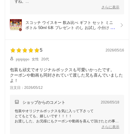
すね。
とても光栄でございます。
さらに表示
ご実家に戻られた際に、
またご一緒に飲む機会が訪れて
内容についてお話しする事を楽しみにしていらしゃるとの事。
スコッチ ウイスキー 飲み比べ ギフト セット ミニ
スタッフ一同、とても胸があつくなりました。
ボトル 50ml 6本 プレゼント のし お試し 小分け お
そのようなご家族の喜びのシーンに
酒 初心者 ｜デュワーズ  バランタイン モンキーシ
少しでもお役に立てた事に
ョルダーほか 母の日 父の日
心から感謝申し上げます。
ご購入の上に、詳細までお伝えくださり、
5
2026/05/16
誠にありがとうございます。
これからも、スタッフ一同
pipipippo
女性
20代
誠実に努めて参ります。
ありがとうございました！
包装も頑丈でオリジナルボックスも可愛いかったです。
クーポンや動画も同封されていて渡した兄も喜んでいました
よ！
注文日：2026/05/12
ショップからのコメント
2026/05/18
包装やオリジナルボックスを気に入って下さって
とてもとても、嬉しいです！！！！
お渡しした、お兄様にもクーポンや動画を喜んで頂けたとの事
誠に光栄でございます。
さらに表示