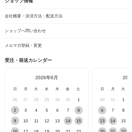
ショップ情報
紙袋も同様の理由でございます。
ご了承いただけると幸いです。
会社概要・決済方法・配送方法
梱包をお外しになる際は
優しくストレッチテープにほんの一部切れ込みをいれて頂いて
そこからゆっくりはがして頂けたらと思います。
ショップへ問い合わせ
この度はご購入の上に
レビューまで下さって、誠にありがとうございました。
メルマガ登録・変更
常に誠実にやって参りたいと思います。
受注・発送カレンダー
2026年8月
20
日
月
火
水
木
金
土
日
月
火
26
27
28
29
30
31
1
30
31
1
2
3
4
5
6
7
8
6
7
8
9
10
11
12
13
14
15
13
14
15
16
17
18
19
20
21
22
20
21
22