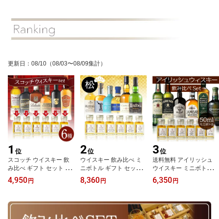
更新日
：
08/10
（08/03〜08/09集計）
1
2
3
位
位
位
スコッチ ウイスキー 飲
ウイスキー 飲み比べ ミ
送料無料 アイリッシュ
み比べ ギフト セット ミ
ニボトル ギフト セット
ウイスキー ミニボトル
ニボトル プレゼント の
【松】プレゼント お酒
飲み比べ セット ギフト
4,950
8,360
6,350
円
円
円
し お試し 小分け 小瓶 お
お試し 小分け 小瓶 ハイ
プレゼント ジェムソン
酒 初心者 デュワーズ バ
ボール のし 名入れ 対応
スタウトエディション テ
ランタイン モンキーショ
｜イチローズモルト アー
ィーリング ランベイ ブ
ルダーほか 50ml 6本 お
ドベッグ カリラ ほか お
ッシュミルズ カネマラ
中元
中元 豪華 6本 50ml
お試し 小瓶 小分け 50ml