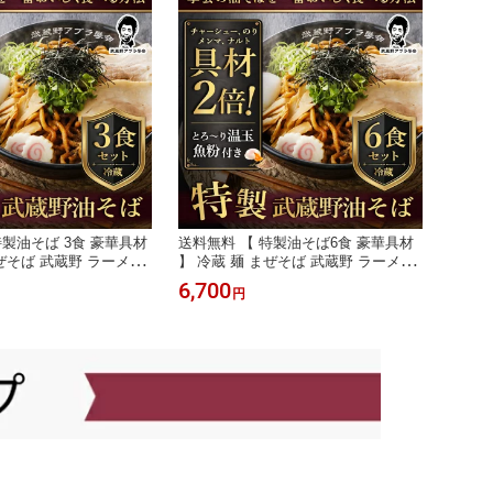
特製油そば 3食 豪華具材
送料無料 【 特製油そば6食 豪華具材
まぜそば 武蔵野 ラーメン
】 冷蔵 麺 まぜそば 武蔵野 ラーメン
 大盛 病みつき 行列店
ご当地 汁無し 大盛 病みつき 行列店
6,700
円
ルメ 保存食 タレ 東京
お取り寄せ グルメ 保存食 タレ 東京
 テレビ 早稲田 学会 ア
土産 ヘルシー テレビ 早稲田 学会 ア
 太麺 濃厚 三河屋製麺
ブラ 簡単調理 太麺 濃厚 三河屋製麺