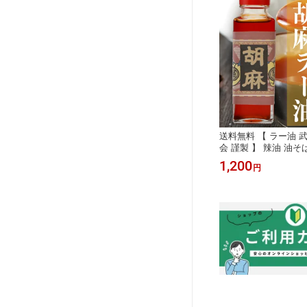
送料無料 【 ラー油 
会 謹製 】 辣油 油そ
ガチ中華 カプサイシン
1,200
円
辛くない マイルド 業