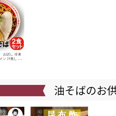
】 お試し 冷凍
メン 汁無し 大
お取り寄せ グル
クション 東京土
学会 アブラ ワセ
youtuber