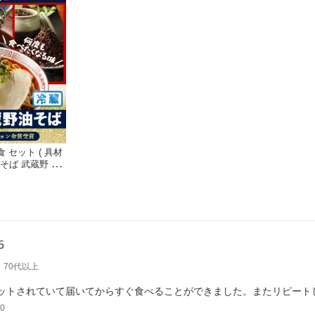
食 セット ( 具材
ぜそば 武蔵野 ラ
 大盛 病みつき
ルメ 保存食 タ
 テレビ ワセメ
ラ 三河屋製麺
5
70代以上
ットされていて届いてからすぐ食べることができました。またリピート
0