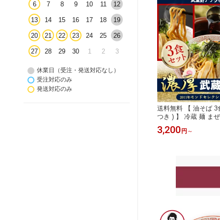
6
7
8
9
10
11
12
13
14
15
16
17
18
19
20
21
22
23
24
25
26
27
28
29
30
1
2
3
休業日（受注・発送対応なし）
受注対応のみ
発送対応のみ
送料無料 【 油そば 3
つき ) 】 冷蔵 麺 ま
ーメン ご当地 汁無し
3,200
円
～
行列店 お取り寄せ グ
レ 東京土産 ヘルシー
シ 早稲田 学会 アブ