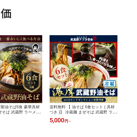
特製油そば6食 豪華具材
送料無料 【 油そば 6食セット ( 具材
まぜそば 武蔵野 ラーメン
つき )】 冷蔵麺 まぜそば 武蔵野 ラー
 大盛 病みつき 行列店
メン ご当地 汁無し 大盛 病みつき 行
5,000
円
～
ルメ 保存食 タレ 東京
列店 お取り寄せ グルメ 保存食 タレ
 テレビ 早稲田 学会 ア
東京土産 ヘルシー テレビ ワセメシ
 太麺 濃厚 三河屋製麺
早稲田 学会 アブラ 濃厚 三河屋製麺