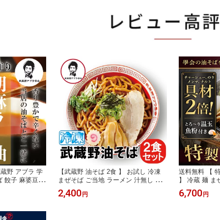
武蔵野 アブラ 学
【武蔵野 油そば 2食 】 お試し 冷凍
送料無料 【 
ば 餃子 麻婆豆腐
まぜそば ご当地 ラーメン 汁無し 大
】 冷蔵 麺 
 ごま油 胡麻
盛 病みつき 行列店 お取り寄せ グル
ご当地 汁無し
2,400
6,700
円
円
務用 オリジナル
メ 保存食 モンドセレクション 東京土
お取り寄せ グ
産 ヘルシー 早稲田 学会 アブラ ワセ
土産 ヘルシー
メシ 簡単調理 太麺 濃厚 youtuber
ブラ 簡単調理