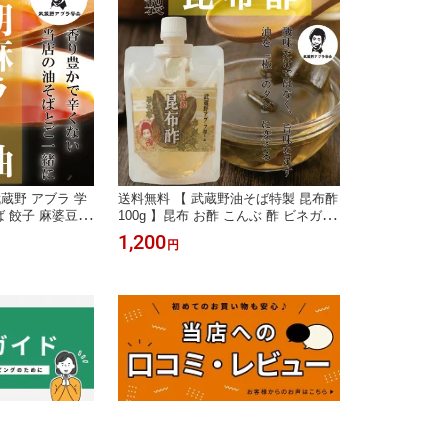
武蔵野 アブラ 学
送料無料 【 武蔵野油そば特製 昆布酢
ば 餃子 麻婆豆腐
100g 】昆布 お酢 こんぶ 酢 ビネガー
 ごま油 胡麻
す 調味料 さっぱり うまみ 武蔵野 油
1,200
円
務用 オリジナル
そば 特製 学会 油そば ラーメン トッ
ピング ご飯