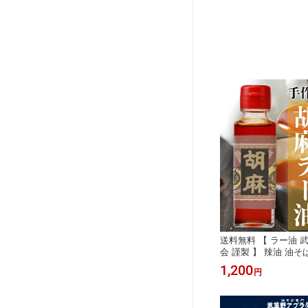
送料無料 【 ラー油 
会 謹製 】 辣油 油そ
ガチ中華 カプサイシン
1,200
円
辛くない マイルド 業