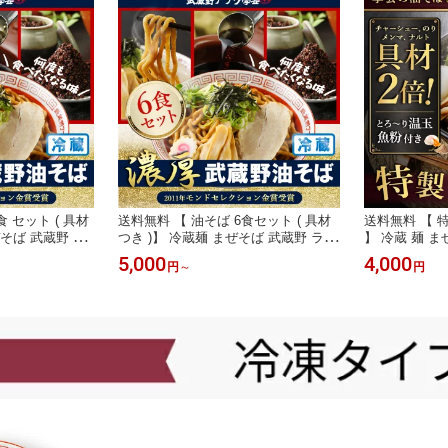
食 セット ( 具材
送料無料 【 油そば 6食セット ( 具材
送料無料 【 
ぜそば 武蔵野 ラ
つき )】 冷蔵麺 まぜそば 武蔵野 ラー
】 冷蔵 麺 
 大盛 病みつき
メン ご当地 汁無し 大盛 病みつき 行
ご当地 汁無し
5,000
4,000
円
～
円
ルメ 保存食 タ
列店 お取り寄せ グルメ 保存食 タレ
お取り寄せ グ
 テレビ ワセメ
東京土産 ヘルシー テレビ ワセメシ
土産 ヘルシー
ラ 三河屋製麺
早稲田 学会 アブラ 濃厚 三河屋製麺
ブラ 簡単調理