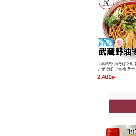
【武蔵野 油そば 2食 
まぜそば ご当地 ラー
盛 病みつき 行列店 
2,400
円
メ 保存食 モンドセレ
産 ヘルシー 早稲田 
メシ 簡単調理 太麺 濃厚 