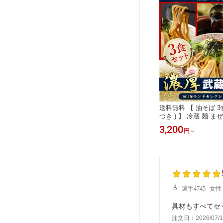
送料無料 【 油そば 3
つき ) 】 冷蔵 麺 ま
ーメン ご当地 汁無し
3,200
円
～
行列店 お取り寄せ グ
レ 東京土産 ヘルシー
シ 早稲田 学会 アブ
選手4745
女性
具材もすべてセ
注文日：2026/07/1