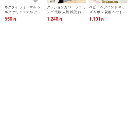
ネクタイ フォーマル シ
クッションカバー フラミ
ベビー ヘアバンド キッ
ルク ポリエステル アウ
ンゴ 北欧 人気 雑貨 お洒
ズ リボン 花柄 ヘッドバ
トレット わけあり紳士
落 インテリア 45cm×45c
ンド かわいい khb-100
650
1,240
1,101
円
円
円
新成人 結婚式 冠婚葬祭
m 結婚祝い 新築祝い 模
ホワイト ブラック シル
様替え インスタ映え リ
バー nbh-001
ビング 子供部屋 オフィ
ス 可愛い 綿麻 水洗い可
メール便 春 夏 秋 冬 int1-
087