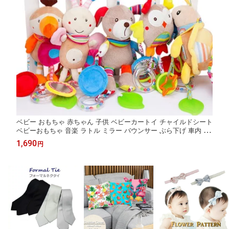
ベビー おもちゃ 赤ちゃん 子供 ベビーカートイ チャイルドシート
ベビーおもちゃ 音楽 ラトル ミラー バウンサー ぶら下げ 車内 モ
ンテッソーリ ハンギングトイ 歯固め アニマル ぬいぐるみ 出産祝
1,690
円
い 誕生日 新生児 0歳 1歳 2歳 プレゼント bt-002