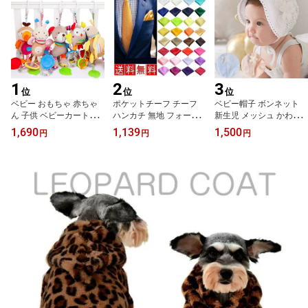
1
2
3
位
位
位
ベビー おもちゃ 赤ちゃ
ポケットチーフ チーフ
ベビー帽子 ボンネット
ん 子供 ベビーカートイ
ハンカチ 無地 フォーマ
新生児 メッシュ かわい
チャイルドシート ベビー
ル 結婚式 スーツ メンズ
い レース おくるみ プレ
1,690
1,139
1,500
円
円
円
おもちゃ 音楽 ラトル ミ
小物 ハンカチーフ シル
ゼント 出産祝い プレゼ
ラー バウンサー ぶら下
ク 紳士 企業 イベント 入
ント 春夏 khb-050
げ 車内 モンテッソーリ
社式 新年度 お祝い 政党
ハンギングトイ 歯固め
カラー イメージカラー
アニマル ぬいぐるみ 出
贈り物 プレゼント 父の
産祝い 誕生日 新生児 0歳
日 創業祭 会議 誕生日 社
1歳 2歳 プレゼント bt-00
会人 忘年会 懇談会 食事
2
会 パーティー mpc-011