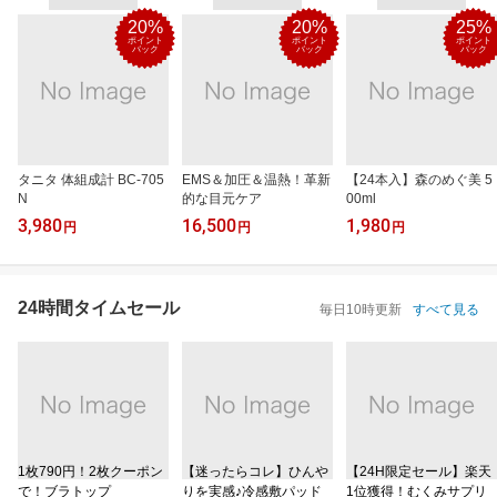
20%
20%
25%
ポイント
ポイント
ポイント
バック
バック
バック
タニタ 体組成計 BC-705
EMS＆加圧＆温熱！革新
【24本入】森のめぐ美 5
N
的な目元ケア
00ml
3,980
16,500
1,980
円
円
円
24時間タイムセール
毎日10時更新
すべて見る
1枚790円！2枚クーポン
【迷ったらコレ】ひんや
【24H限定セール】楽天
で！ブラトップ
りを実感♪冷感敷パッド
1位獲得！むくみサプリ