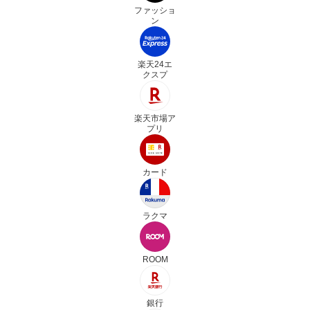
ファッショ
ン
楽天24エ
クスプ
楽天市場ア
プリ
カード
ラクマ
ROOM
銀行