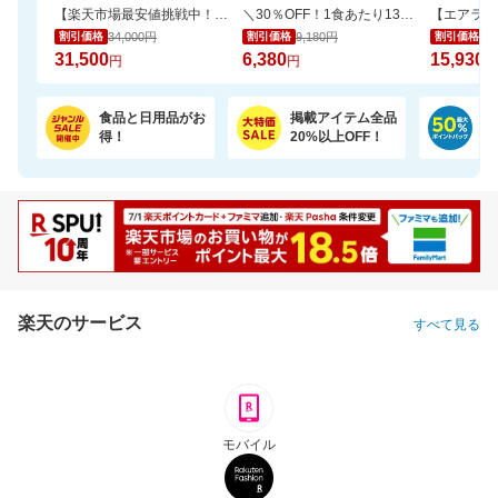
【楽天市場最安値挑戦中！】ペリエ・ジュエ ベル・エポック (ACシャンパーニュ)
＼30％OFF！1食あたり133円／エコ梱包！パックご飯 180g×48食
34,000円
9,180円
17
割引価格
割引価格
割引価格
31,500
6,380
15,930
円
円
円
食品と日用品がお
掲載アイテム全品
日
得！
20%以上OFF！
ポ
楽天のサービス
すべて見る
モバイル