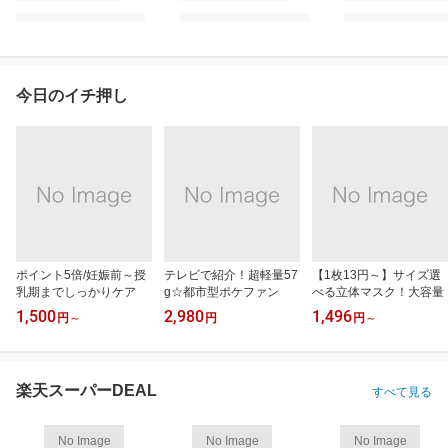
今日のイチ押し
ポイント5倍/妊娠前～授
テレビで紹介！超軽量57
【1枚13円～】サイズ選
乳期までしっかりケア
g☆都市型ポケファン
べる立体マスク！大容量
1,500
2,980
1,496
円
～
円
円
～
楽天スーパーDEAL
すべて見る
No Image
No Image
No Image