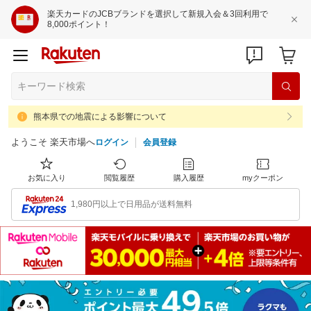
楽天カードのJCBブランドを選択して新規入会＆3回利用で
8,000ポイント！
熊本県での地震による影響について
ようこそ 楽天市場へ
ログイン
会員登録
お気に入り
閲覧履歴
購入履歴
myクーポン
1,980円以上で日用品が送料無料